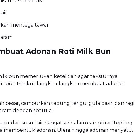
akan susu bubuk
air
akan mentega tawar
garam
mbuat Adonan Roti Milk Bun
d
lk bun memerlukan ketelitian agar teksturnya
embut. Berikut langkah-langkah membuat adonan
 besar, campurkan tepung terigu, gula pasir, dan ragi
k rata dengan spatula.
elur dan susu cair hangat ke dalam campuran tepung.
a membentuk adonan. Uleni hingga adonan menyatu.