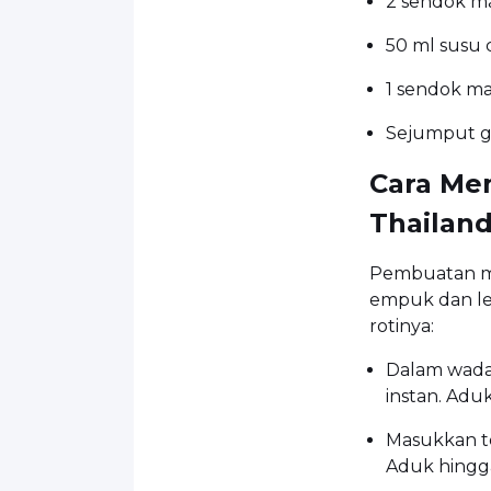
2 sendok m
50 ml susu c
1 sendok m
Sejumput 
Cara Me
Thailan
Pembuatan mi
empuk dan l
rotinya:
Dalam wadah
instan. Adu
Masukkan t
Aduk hingg