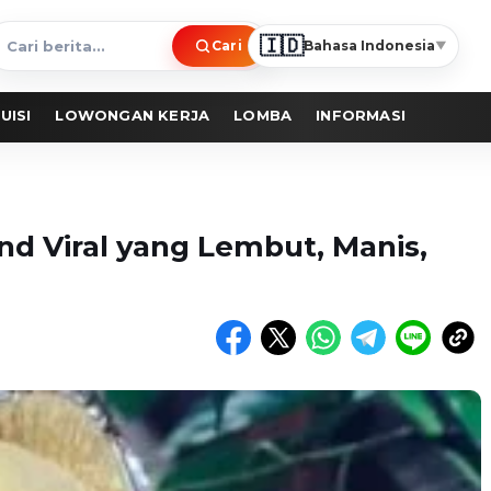
🇮🇩
Cari
Bahasa Indonesia
▼
ari
erita
UISI
LOWONGAN KERJA
LOMBA
INFORMASI
nd Viral yang Lembut, Manis,