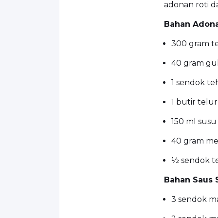
adonan roti d
Bahan Adona
300 gram te
40 gram gul
1 sendok teh
1 butir telu
150 ml susu
40 gram men
½ sendok t
Bahan Saus S
3 sendok m