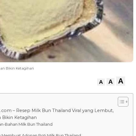
dan Bikin Ketagihan
A
A
A
.com – Resep Milk Bun Thailand Viral yang Lembut,
n Bikin Ketagihan
n-Bahan Milk Bun Thailand
a Membuat Adonan Roti Milk Bun Thailand