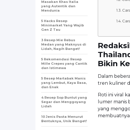
Masakan Khas Italia
yang Autentik dan
Car
Mendunia
Car
5 Hacks Resep
Minimarket Yang Wajib
Gen Z Tau
3 Resep Mie Rebus
Redaksi
Medan yang Maknyus di
Lidah, Nagih Banget!
Thailan
5 Rekomendasi Resep
Bikin K
Mille Crepes yang Cantik
dan Istimewa
Dalam beberap
5 Resep Martabak Manis
tren kuliner d
yang Lembut, Kaya Rasa,
dan Enak
Roti ini vira
4 Resep Sop Buntut yang
lumer manis b
Segar dan Menggoyang
Lidah
yang menggo
membuatnya s
10 Jenis Pasta Menurut
Bentuknya, Unik Banget!