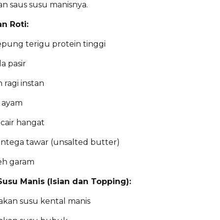
an saus susu manisnya.
n Roti:
pung terigu protein tinggi
a pasir
 ragi instan
r ayam
 cair hangat
tega tawar (unsalted butter)
eh garam
usu Manis (Isian dan Topping):
akan susu kental manis