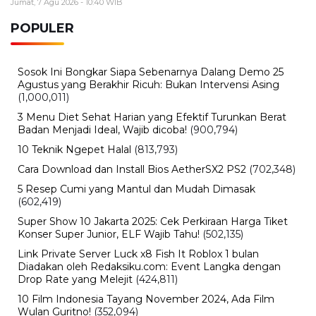
Jumat, 7 Agu 2026 - 10:40 WIB
POPULER
Sosok Ini Bongkar Siapa Sebenarnya Dalang Demo 25
Agustus yang Berakhir Ricuh: Bukan Intervensi Asing
(1,000,011)
3 Menu Diet Sehat Harian yang Efektif Turunkan Berat
Badan Menjadi Ideal, Wajib dicoba!
(900,794)
10 Teknik Ngepet Halal
(813,793)
Cara Download dan Install Bios AetherSX2 PS2
(702,348)
5 Resep Cumi yang Mantul dan Mudah Dimasak
(602,419)
Super Show 10 Jakarta 2025: Cek Perkiraan Harga Tiket
Konser Super Junior, ELF Wajib Tahu!
(502,135)
Link Private Server Luck x8 Fish It Roblox 1 bulan
Diadakan oleh Redaksiku.com: Event Langka dengan
Drop Rate yang Melejit
(424,811)
10 Film Indonesia Tayang November 2024, Ada Film
Wulan Guritno!
(352,094)