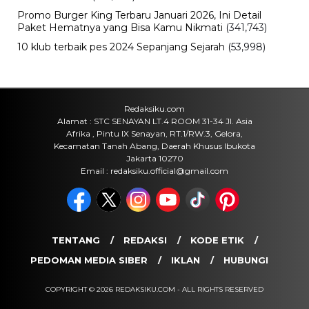
Promo Burger King Terbaru Januari 2026, Ini Detail
Paket Hematnya yang Bisa Kamu Nikmati
(341,743)
10 klub terbaik pes 2024 Sepanjang Sejarah
(53,998)
Redaksiku.com
Alamat : STC SENAYAN LT.4 ROOM 31-34 Jl. Asia
Afrika , Pintu IX Senayan, RT.1/RW.3, Gelora,
Kecamatan Tanah Abang, Daerah Khusus Ibukota
Jakarta 10270
Email : redaksiku.official@gmail.com
TENTANG
REDAKSI
KODE ETIK
PEDOMAN MEDIA SIBER
IKLAN
HUBUNGI
COPYRIGHT © 2026 REDAKSIKU.COM - ALL RIGHTS RESERVED