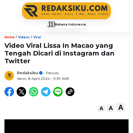
🇮🇩
Bahasa Indonesia
▼
/
/
Home
Videos
Viral
Video Viral Lissa In Macao yang
Tengah Dicari di Instagram dan
Twitter
Redaksiku
- Penulis
Senin, 8 April 2024
- 11:39 WIB
A
A
A