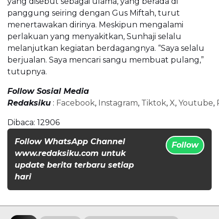
yang disebut sebagai ulama, yang berada di
panggung seiring dengan Gus Miftah, turut
menertawakan dirinya. Meskipun mengalami
perlakuan yang menyakitkan, Sunhaji selalu
melanjutkan kegiatan berdagangnya. “Saya selalu
berjualan. Saya mencari sangu membuat pulang,”
tutupnya.
Follow Sosial Media
Redaksiku
:
Facebook
,
Instagram
,
Tiktok
,
X
,
Youtube
,
Dibaca:
12906
Follow WhatsApp Channel
Follow
www.redaksiku.com untuk
update berita terbaru setiap
hari