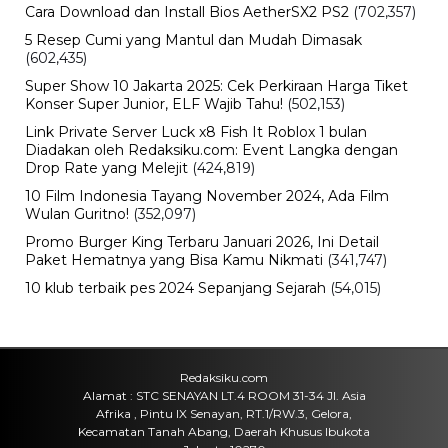
Cara Download dan Install Bios AetherSX2 PS2
(702,357)
5 Resep Cumi yang Mantul dan Mudah Dimasak
(602,435)
Super Show 10 Jakarta 2025: Cek Perkiraan Harga Tiket
Konser Super Junior, ELF Wajib Tahu!
(502,153)
Link Private Server Luck x8 Fish It Roblox 1 bulan
Diadakan oleh Redaksiku.com: Event Langka dengan
Drop Rate yang Melejit
(424,819)
10 Film Indonesia Tayang November 2024, Ada Film
Wulan Guritno!
(352,097)
Promo Burger King Terbaru Januari 2026, Ini Detail
Paket Hematnya yang Bisa Kamu Nikmati
(341,747)
10 klub terbaik pes 2024 Sepanjang Sejarah
(54,015)
Redaksiku.com
Alamat : STC SENAYAN LT.4 ROOM 31-34 Jl. Asia
Afrika , Pintu IX Senayan, RT.1/RW.3, Gelora,
Kecamatan Tanah Abang, Daerah Khusus Ibukota