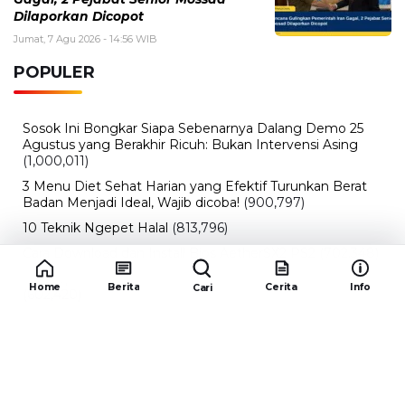
Sosok Ini Bongkar Siapa Sebenarnya Dalang Demo 25
Agustus yang Berakhir Ricuh: Bukan Intervensi Asing
(1,000,011)
3 Menu Diet Sehat Harian yang Efektif Turunkan Berat
Badan Menjadi Ideal, Wajib dicoba!
(900,797)
10 Teknik Ngepet Halal
(813,796)
Cara Download dan Install Bios AetherSX2 PS2
(702,348)
5 Resep Cumi yang Mantul dan Mudah Dimasak
(602,420)
Super Show 10 Jakarta 2025: Cek Perkiraan Harga Tiket
Konser Super Junior, ELF Wajib Tahu!
(502,139)
Link Private Server Luck x8 Fish It Roblox 1 bulan
Diadakan oleh Redaksiku.com: Event Langka dengan
Drop Rate yang Melejit
(424,813)
Home
Berita
Cerita
Info
Cari
10 Film Indonesia Tayang November 2024, Ada Film
Wulan Guritno!
(352,096)
Promo Burger King Terbaru Januari 2026, Ini Detail
Paket Hematnya yang Bisa Kamu Nikmati
(341,744)
10 klub terbaik pes 2024 Sepanjang Sejarah
(54,000)