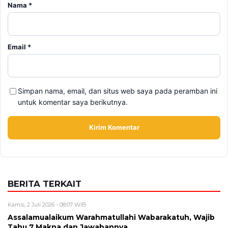
Simpan nama, email, dan situs web saya pada peramban ini
untuk komentar saya berikutnya.
BERITA TERKAIT
Kamis, 2 Juli 2026 - 08:07 WIB
Assalamualaikum Warahmatullahi Wabarakatuh, Wajib
Tahu 7 Makna dan Jawabannya
Rabu, 1 Juli 2026 - 16:06 WIB
Doa Setelah Sholat, Wajib Tahu 7 Bacaan Dzikir dan
Artinya
Kamis, 25 Juni 2026 - 18:42 WIB
8 Keutamaan Puasa Tasua dan Asyura di Bulan