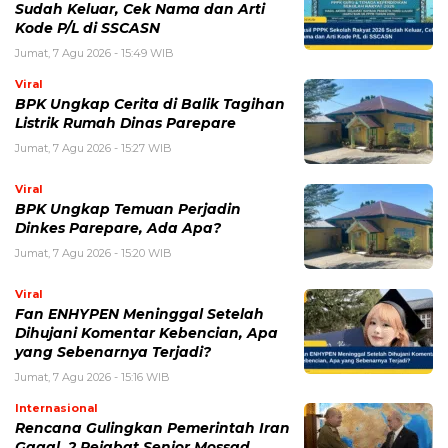
Jumat, 7 Agu 2026 - 15:27 WIB
Viral
BPK Ungkap Temuan Perjadin
Dinkes Parepare, Ada Apa?
Jumat, 7 Agu 2026 - 15:20 WIB
Viral
Fan ENHYPEN Meninggal Setelah
Dihujani Komentar Kebencian, Apa
yang Sebenarnya Terjadi?
Jumat, 7 Agu 2026 - 15:16 WIB
Internasional
Rencana Gulingkan Pemerintah Iran
Gagal, 2 Pejabat Senior Mossad
Dilaporkan Dicopot
Jumat, 7 Agu 2026 - 14:56 WIB
POPULER