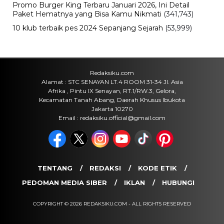
Promo Burger King Terbaru Januari 2026, Ini Detail
Paket Hematnya yang Bisa Kamu Nikmati
(341,743)
10 klub terbaik pes 2024 Sepanjang Sejarah
(53,999)
Redaksiku.com
Alamat : STC SENAYAN LT.4 ROOM 31-34 Jl. Asia
Afrika , Pintu IX Senayan, RT.1/RW.3, Gelora,
Kecamatan Tanah Abang, Daerah Khusus Ibukota
Jakarta 10270
Email : redaksiku.official@gmail.com
TENTANG
REDAKSI
KODE ETIK
PEDOMAN MEDIA SIBER
IKLAN
HUBUNGI
COPYRIGHT © 2026 REDAKSIKU.COM - ALL RIGHTS RESERVED