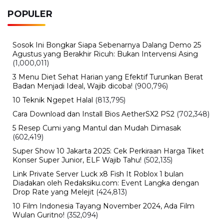
POPULER
Sosok Ini Bongkar Siapa Sebenarnya Dalang Demo 25
Agustus yang Berakhir Ricuh: Bukan Intervensi Asing
(1,000,011)
3 Menu Diet Sehat Harian yang Efektif Turunkan Berat
Badan Menjadi Ideal, Wajib dicoba!
(900,796)
10 Teknik Ngepet Halal
(813,795)
Cara Download dan Install Bios AetherSX2 PS2
(702,348)
5 Resep Cumi yang Mantul dan Mudah Dimasak
(602,419)
Super Show 10 Jakarta 2025: Cek Perkiraan Harga Tiket
Konser Super Junior, ELF Wajib Tahu!
(502,135)
Link Private Server Luck x8 Fish It Roblox 1 bulan
Diadakan oleh Redaksiku.com: Event Langka dengan
Drop Rate yang Melejit
(424,813)
10 Film Indonesia Tayang November 2024, Ada Film
Wulan Guritno!
(352,094)