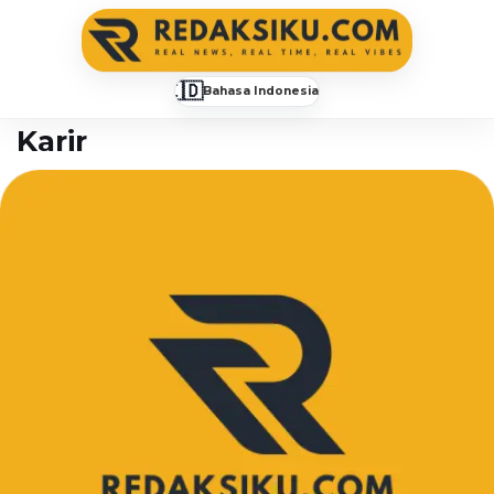
🇮🇩
Bahasa Indonesia
▼
Karir