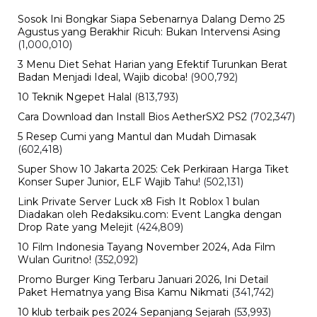
Sosok Ini Bongkar Siapa Sebenarnya Dalang Demo 25
Agustus yang Berakhir Ricuh: Bukan Intervensi Asing
(1,000,010)
3 Menu Diet Sehat Harian yang Efektif Turunkan Berat
Badan Menjadi Ideal, Wajib dicoba!
(900,792)
10 Teknik Ngepet Halal
(813,793)
Cara Download dan Install Bios AetherSX2 PS2
(702,347)
5 Resep Cumi yang Mantul dan Mudah Dimasak
(602,418)
Super Show 10 Jakarta 2025: Cek Perkiraan Harga Tiket
Konser Super Junior, ELF Wajib Tahu!
(502,131)
Link Private Server Luck x8 Fish It Roblox 1 bulan
Diadakan oleh Redaksiku.com: Event Langka dengan
Drop Rate yang Melejit
(424,809)
10 Film Indonesia Tayang November 2024, Ada Film
Wulan Guritno!
(352,092)
Promo Burger King Terbaru Januari 2026, Ini Detail
Paket Hematnya yang Bisa Kamu Nikmati
(341,742)
10 klub terbaik pes 2024 Sepanjang Sejarah
(53,993)