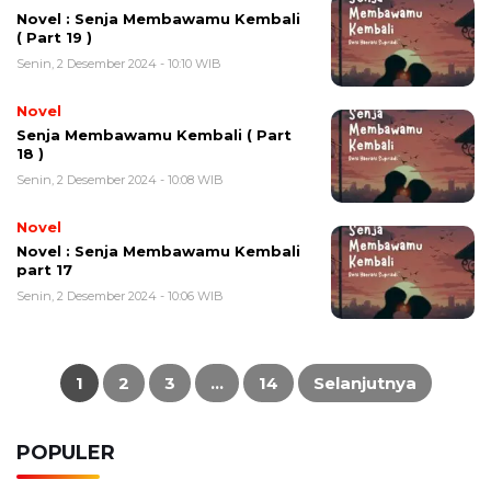
Novel : Senja Membawamu Kembali
( Part 19 )
Senin, 2 Desember 2024 - 10:10 WIB
Novel
Senja Membawamu Kembali ( Part
18 )
Senin, 2 Desember 2024 - 10:08 WIB
Novel
Novel : Senja Membawamu Kembali
part 17
Senin, 2 Desember 2024 - 10:06 WIB
Paginasi
pos
1
2
3
…
14
Selanjutnya
POPULER