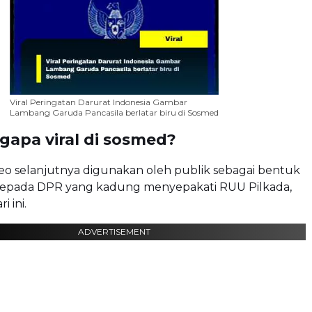
Viral Peringatan Darurat Indonesia Gambar
Lambang Garuda Pancasila berlatar biru di Sosmed
gapa viral di sosmed?
eo selanjutnya digunakan oleh publik sebagai bentuk
epada DPR yang kadung menyepakati RUU Pilkada,
i ini.
ADVERTISEMENT