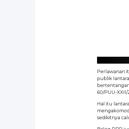
Perlawanan i
publik lantar
bertentangan
60/PUU-XXII/
Hal itu lanta
mengakomodasi
sedikitnya ca