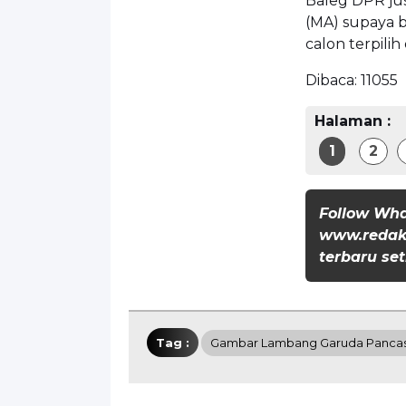
Baleg DPR j
(MA) supaya b
calon terpili
Dibaca:
11055
Halaman :
1
2
Follow Wh
www.redaks
terbaru set
Tag :
Gambar Lambang Garuda Pancas