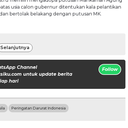
ustru memilih mengadopsi putusan Mahkamah Agung
atas usia calon gubernur ditentukan kala pelantikan
h dan bertolak belakang dengan putusan MK.
Selanjutnya
atsApp Channel
Follow
iku.com untuk update berita
iap hari
ila
Peringatan Darurat Indonesia