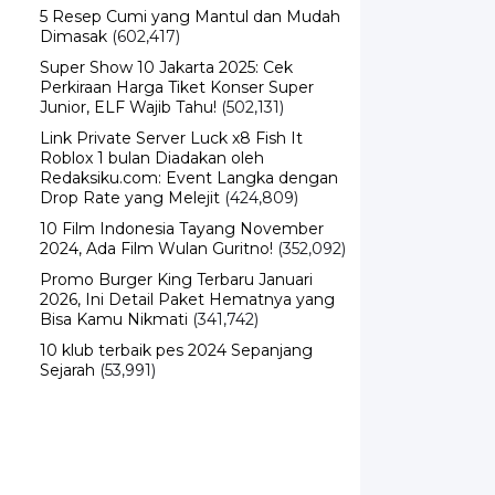
5 Resep Cumi yang Mantul dan Mudah
Dimasak
(602,417)
Super Show 10 Jakarta 2025: Cek
Perkiraan Harga Tiket Konser Super
Junior, ELF Wajib Tahu!
(502,131)
Link Private Server Luck x8 Fish It
Roblox 1 bulan Diadakan oleh
Redaksiku.com: Event Langka dengan
Drop Rate yang Melejit
(424,809)
10 Film Indonesia Tayang November
2024, Ada Film Wulan Guritno!
(352,092)
Promo Burger King Terbaru Januari
2026, Ini Detail Paket Hematnya yang
Bisa Kamu Nikmati
(341,742)
10 klub terbaik pes 2024 Sepanjang
Sejarah
(53,991)