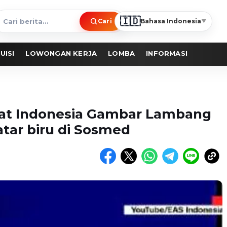
🇮🇩
Cari
Bahasa Indonesia
▼
ari
erita
UISI
LOWONGAN KERJA
LOMBA
INFORMASI
urat Indonesia Gambar Lambang
atar biru di Sosmed