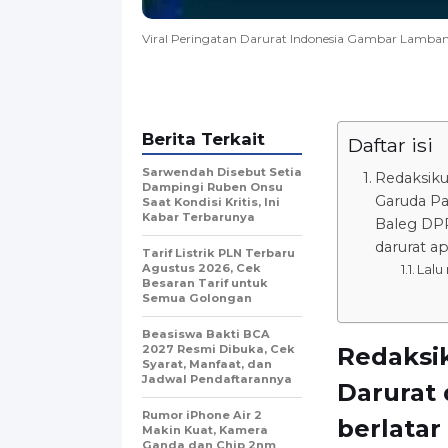
Viral Peringatan Darurat Indonesia Gambar Lambang
Berita Terkait
Daftar isi
Sarwendah Disebut Setia
Redaksiku
Dampingi Ruben Onsu
Garuda Pa
Saat Kondisi Kritis, Ini
Kabar Terbarunya
Baleg DPR
darurat a
Tarif Listrik PLN Terbaru
Agustus 2026, Cek
Lalu
Besaran Tarif untuk
Semua Golongan
Beasiswa Bakti BCA
2027 Resmi Dibuka, Cek
Redaksi
Syarat, Manfaat, dan
Jadwal Pendaftarannya
Darurat
Rumor iPhone Air 2
berlatar
Makin Kuat, Kamera
Ganda dan Chip 2nm