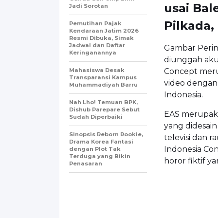
usai Ba
Jadi Sorotan
Pilkada,
Pemutihan Pajak
Kendaraan Jatim 2026
Resmi Dibuka, Simak
Jadwal dan Daftar
Gambar Perin
Keringanannya
diunggah aku
Mahasiswa Desak
Concept mer
Transparansi Kampus
video dengan
Muhammadiyah Barru
Indonesia.
Nah Lho! Temuan BPK,
Dishub Parepare Sebut
EAS merupaka
Sudah Diperbaiki
yang didesain
Sinopsis Reborn Rookie,
televisi dan
Drama Korea Fantasi
Indonesia Co
dengan Plot Tak
Terduga yang Bikin
horor fiktif y
Penasaran