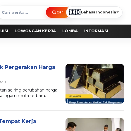
🇮🇩
Cari
Bahasa Indonesia
▼
ari
erita
UISI
LOWONGAN KERJA
LOMBA
INFORMASI
ek Pergerakan Harga
 WIB
an seiring perubahan harga
a logam mulia terbaru.
 Tempat Kerja