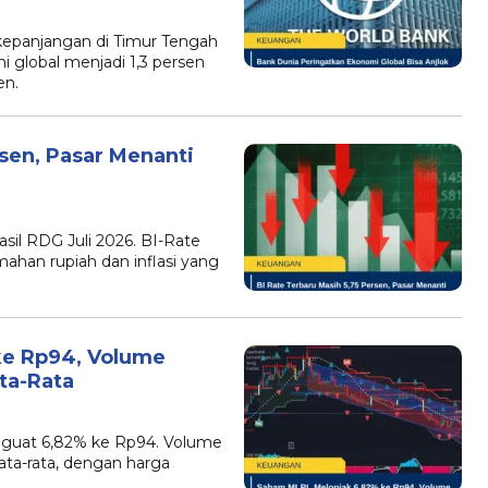
kepanjangan di Timur Tengah
lobal menjadi 1,3 persen
en.
rsen, Pasar Menanti
l RDG Juli 2026. BI-Rate
mahan rupiah dan inflasi yang
ke Rp94, Volume
ta-Rata
guat 6,82% ke Rp94. Volume
ata-rata, dengan harga