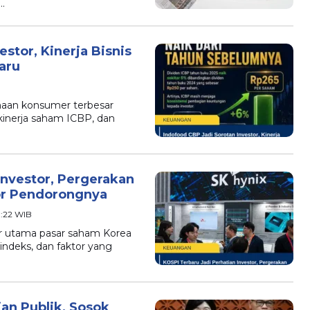
…
stor, Kinerja Bisnis
aru
haan konsumer terbesar
kinerja saham ICBP, dan
Investor, Pergerakan
or Pendorongnya
09:22 WIB
or utama pasar saham Korea
 indeks, dan faktor yang
an Publik, Sosok