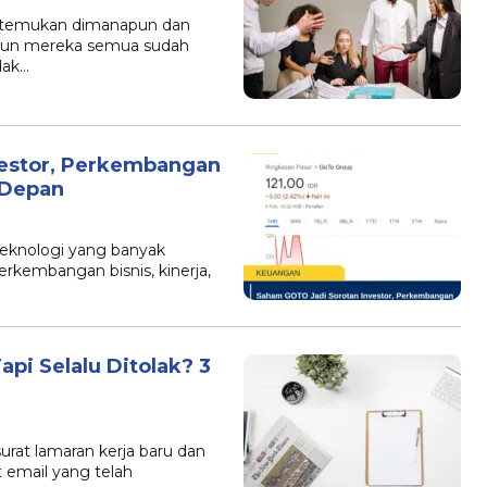
 ditemukan dimanapun dan
kipun mereka semua sudah
dak…
estor, Perkembangan
 Depan
eknologi yang banyak
erkembangan bisnis, kinerja,
pi Selalu Ditolak? 3
rat lamaran kerja baru dan
 email yang telah