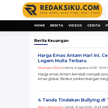
C
b
HOME
BERITA
VIDEOS
CERITA
P
Berita
Keuangan
Harga Emas Antam Hari Ini, C
Logam Mulia Terbaru
Keuangan
|
Bisnis
| Kamis, 6 Agustus 2026 - 15:09
Harga emas Antam kembali menjadi sorot
emas global. Berikut perkembangan harg
4 Tanda Tindakan Bullying di
Bisnis
|
Keuangan
| Jumat, 31 Juli 2026 - 13:43 WIB