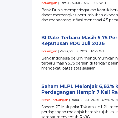
Keuangan
| Sabtu, 25 Juli 2026 - 11:02 WIB
Bank Dunia memperingatkan konflik ber
dapat memangkas pertumbuhan ekonomi g
dan mendorong inflasi mencapai 4,5 pers
BI Rate Terbaru Masih 5,75 Pe
Keputusan RDG Juli 2026
Keuangan
| Rabu, 22 Juli 2026 - 12:22 WIB
Bank Indonesia belum mengumumkan hasi
terbaru masih 5,75 persen di tengah pele
mendekati batas atas sasaran.
Saham MLPL Melonjak 6,82% 
Perdagangan Hampir 7 Kali Ra
Bisnis
|
Keuangan
| Rabu, 22 Juli 2026 - 07:59 WIB
Saham PT Multipolar Tbk atau MLPL men
perdagangan melonjak hampir tujuh kali r
sempat menyentuh Rp98.