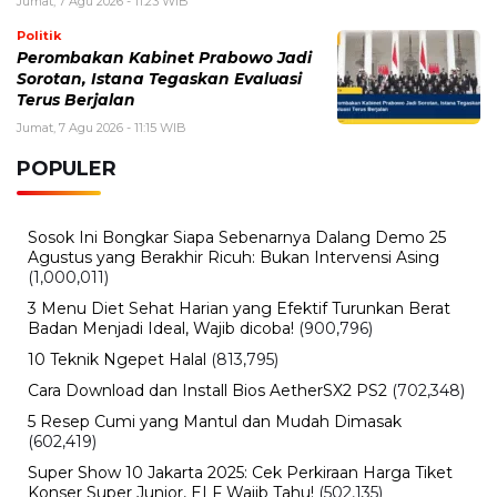
Jumat, 7 Agu 2026 - 11:23 WIB
Politik
Perombakan Kabinet Prabowo Jadi
Sorotan, Istana Tegaskan Evaluasi
Terus Berjalan
Jumat, 7 Agu 2026 - 11:15 WIB
POPULER
Sosok Ini Bongkar Siapa Sebenarnya Dalang Demo 25
Agustus yang Berakhir Ricuh: Bukan Intervensi Asing
(1,000,011)
3 Menu Diet Sehat Harian yang Efektif Turunkan Berat
Badan Menjadi Ideal, Wajib dicoba!
(900,796)
10 Teknik Ngepet Halal
(813,795)
Cara Download dan Install Bios AetherSX2 PS2
(702,348)
5 Resep Cumi yang Mantul dan Mudah Dimasak
(602,419)
Super Show 10 Jakarta 2025: Cek Perkiraan Harga Tiket
Konser Super Junior, ELF Wajib Tahu!
(502,135)