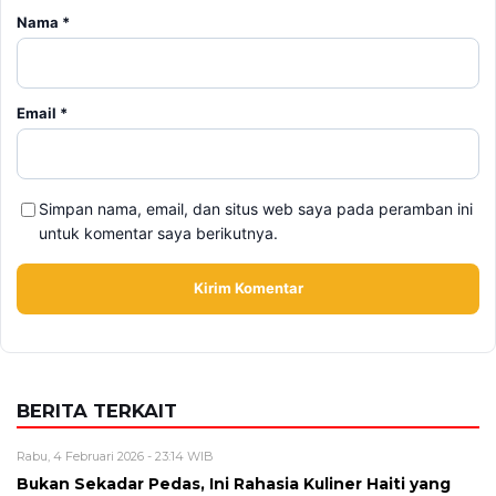
Simpan nama, email, dan situs web saya pada peramban ini
untuk komentar saya berikutnya.
BERITA TERKAIT
Rabu, 4 Februari 2026 - 23:14 WIB
Bukan Sekadar Pedas, Ini Rahasia Kuliner Haiti yang
Bikin Lidah Traveler Terpana!
Kamis, 29 Januari 2026 - 17:16 WIB
Menyelami Cita Rasa Masakan Khas Italia yang
Autentik dan Mendunia
Sabtu, 17 Januari 2026 - 01:22 WIB
5 Hacks Resep Minimarket Yang Wajib Gen Z Tau