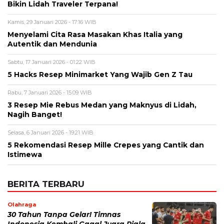
Rabu, 7 Januari 2026 - 15:09 WIB
3 Resep Mie Rebus Medan yang Maknyus di Lidah,
Nagih Banget!
Selasa, 6 Januari 2026 - 19:21 WIB
5 Rekomendasi Resep Mille Crepes yang Cantik dan
Istimewa
BERITA TERBARU
Olahraga
30 Tahun Tanpa Gelar! Timnas
Indonesia Kembali Gagal Juara Piala
AFF Usai Ditahan Singapura
Sabtu, 8 Agu 2026 - 09:06 WIB
Bencana
Gedung Bapenda DKI Terbakar
Hebat, Ini Kronologi dari Api Muncul
hingga 10 Saksi Diperiksa
Sabtu, 8 Agu 2026 - 08:57 WIB