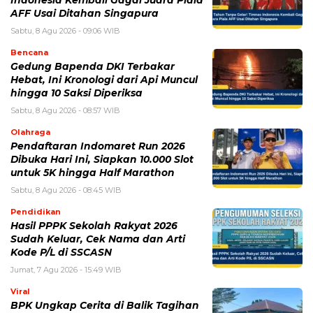
Olahraga
Pendaftaran Indomaret Run 2026
Dibuka Hari Ini, Siapkan 10.000 Slot
untuk 5K hingga Half Marathon
Sabtu, 8 Agu 2026 - 08:45 WIB
Pendidikan
Hasil PPPK Sekolah Rakyat 2026
Sudah Keluar, Cek Nama dan Arti
Kode P/L di SSCASN
Jumat, 7 Agu 2026 - 15:49 WIB
Viral
BPK Ungkap Cerita di Balik Tagihan
Listrik Rumah Dinas Parepare
Jumat, 7 Agu 2026 - 15:27 WIB
POPULER
Sosok Ini Bongkar Siapa Sebenarnya Dalang Demo 25
Agustus yang Berakhir Ricuh: Bukan Intervensi Asing