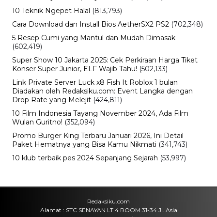
10 Teknik Ngepet Halal
(813,793)
Cara Download dan Install Bios AetherSX2 PS2
(702,348)
5 Resep Cumi yang Mantul dan Mudah Dimasak
(602,419)
Super Show 10 Jakarta 2025: Cek Perkiraan Harga Tiket
Konser Super Junior, ELF Wajib Tahu!
(502,133)
Link Private Server Luck x8 Fish It Roblox 1 bulan
Diadakan oleh Redaksiku.com: Event Langka dengan
Drop Rate yang Melejit
(424,811)
10 Film Indonesia Tayang November 2024, Ada Film
Wulan Guritno!
(352,094)
Promo Burger King Terbaru Januari 2026, Ini Detail
Paket Hematnya yang Bisa Kamu Nikmati
(341,743)
10 klub terbaik pes 2024 Sepanjang Sejarah
(53,997)
Redaksiku.com
Alamat : STC SENAYAN LT.4 ROOM 31-34 Jl. Asia