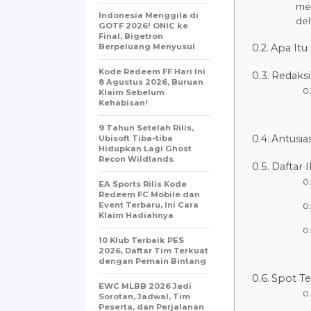
men
Indonesia Menggila di
del
GOTF 2026! ONIC ke
Final, Bigetron
Berpeluang Menyusul
Apa Itu
Kode Redeem FF Hari Ini
Redaksi
8 Agustus 2026, Buruan
Klaim Sebelum
Kehabisan!
9 Tahun Setelah Rilis,
Antusia
Ubisoft Tiba-tiba
Hidupkan Lagi Ghost
Recon Wildlands
Daftar 
EA Sports Rilis Kode
Redeem FC Mobile dan
Event Terbaru, Ini Cara
Klaim Hadiahnya
10 Klub Terbaik PES
2026, Daftar Tim Terkuat
dengan Pemain Bintang
Spot Te
EWC MLBB 2026 Jadi
Sorotan, Jadwal, Tim
Peserta, dan Perjalanan