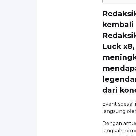
Redaksik
kembali 
Redaksi
Luck x8,
meningk
mendapat
legendar
dari kon
Event spesial 
langsung ole
Dengan antus
langkah ini m