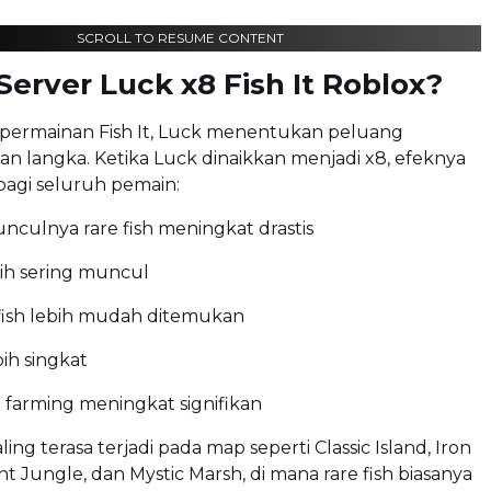
SCROLL TO RESUME CONTENT
Server Luck x8 Fish It Roblox?
 permainan Fish It, Luck menentukan peluang
n langka. Ketika Luck dinaikkan menjadi x8, efeknya
bagi seluruh pemain:
culnya rare fish meningkat drastis
bih sering muncul
fish lebih mudah ditemukan
ih singkat
 farming meningkat signifikan
ng terasa terjadi pada map seperti Classic Island, Iron
nt Jungle, dan Mystic Marsh, di mana rare fish biasanya