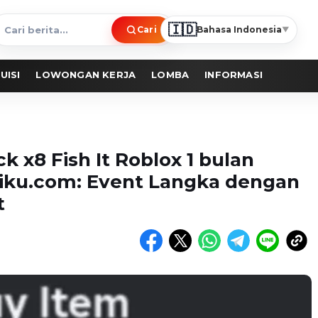
🇮🇩
Cari
Bahasa Indonesia
▼
ari
erita
UISI
LOWONGAN KERJA
LOMBA
INFORMASI
k x8 Fish It Roblox 1 bulan
iku.com: Event Langka dengan
t