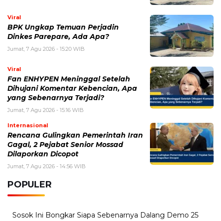
BERITA TERKAIT
Jumat, 7 Agustus 2026 - 10:59 WIB
Real Madrid Beri Ultimatum Vinícius Júnior, Masa
Depan Kontrak Jadi Sorotan
Jumat, 7 Agustus 2026 - 10:52 WIB
EA Sports Rilis Kode Redeem FC Mobile dan Event
Terbaru, Ini Cara Klaim Hadiahnya
Jumat, 7 Agustus 2026 - 10:40 WIB
PSG Rotasi Skuad Lawan Mallorca, Fokus Jelang Piala
Super UEFA
Jumat, 7 Agustus 2026 - 09:59 WIB
Sky dan DAZN Bagi Hak Siar Sepak Bola Inggris, Era
Baru Tayangan Kompetisi Inggris
Jumat, 7 Agustus 2026 - 08:56 WIB
Aryna Sabalenka Tetap Jadi Sorotan, Perjalanan
Petenis Nomor Satu Dunia di Musim 2026