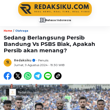
🇮🇩
Bahasa Indonesia
▼
/
Home
Olahraga
Sedang Berlangsung Persib
Bandung Vs PSBS Biak, Apakah
Persib akan menang?
Redaksiku
- Penulis
Jumat, 9 Agustus 2024
- 19:30 WIB