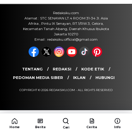
yang Sebenarnya Terjadi?
Jumat, 7 Agu 2026 - 15:16 WIB
Internasional
Rencana Gulingkan Pemerintah Iran
Gagal, 2 Pejabat Senior Mossad
Dilaporkan Dicopot
Jumat, 7 Agu 2026 - 14:56 WIB
POPULER
Sosok Ini Bongkar Siapa Sebenarnya Dalang Demo 25
Agustus yang Berakhir Ricuh: Bukan Intervensi Asing
(1,000,014)
3 Menu Diet Sehat Harian yang Efektif Turunkan Berat
Badan Menjadi Ideal, Wajib dicoba!
(900,797)
10 Teknik Ngepet Halal
(813,796)
Cara Download dan Install Bios AetherSX2 PS2
(702,349)
5 Resep Cumi yang Mantul dan Mudah Dimasak
Home
Berita
Cerita
Info
Cari
(602,431)