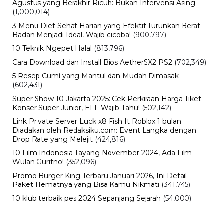
BERITA TERBARU
Pendidikan
Hasil PPPK Sekolah Rakyat 2026
Sudah Keluar, Cek Nama dan Arti
Kode P/L di SSCASN
Jumat, 7 Agu 2026 - 15:49 WIB
Viral
BPK Ungkap Cerita di Balik Tagihan
Listrik Rumah Dinas Parepare
Jumat, 7 Agu 2026 - 15:27 WIB
Viral
BPK Ungkap Temuan Perjadin
Dinkes Parepare, Ada Apa?
Jumat, 7 Agu 2026 - 15:20 WIB
Viral
Fan ENHYPEN Meninggal Setelah
Dihujani Komentar Kebencian, Apa