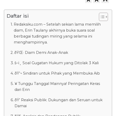
Daftar isi
Redaksiku.com – Setelah sekian lama memilih
diam, Erin Taulany akhirnya buka suara soal
berbagai tudingan miring yang selama ini
menghampirinya.
ðŸŒ· Diam Demi Anak-Anak
š–ï¸ Soal Gugatan Hukum yang Ditolak 3 Kali
ðŸ’¬ Sindiran untuk Pihak yang Membuka Aib
¥ Tunggu Tanggal Mainnya! Peringatan Keras
dari Erin
ðŸ’­ Reaksi Publik: Dukungan dan Seruan untuk
Damai