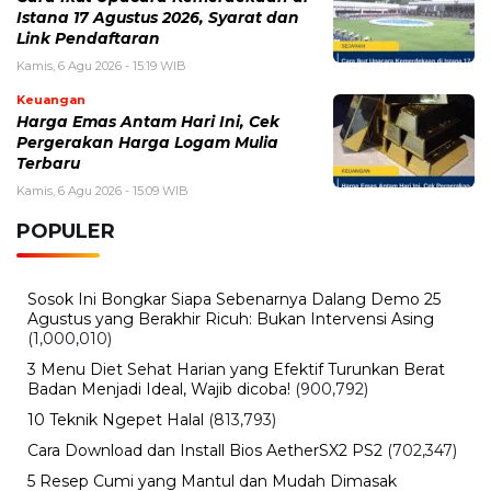
Istana 17 Agustus 2026, Syarat dan
Link Pendaftaran
Kamis, 6 Agu 2026 - 15:19 WIB
Keuangan
Harga Emas Antam Hari Ini, Cek
Pergerakan Harga Logam Mulia
Terbaru
Kamis, 6 Agu 2026 - 15:09 WIB
POPULER
Sosok Ini Bongkar Siapa Sebenarnya Dalang Demo 25
Agustus yang Berakhir Ricuh: Bukan Intervensi Asing
(1,000,010)
3 Menu Diet Sehat Harian yang Efektif Turunkan Berat
Badan Menjadi Ideal, Wajib dicoba!
(900,792)
10 Teknik Ngepet Halal
(813,793)
Cara Download dan Install Bios AetherSX2 PS2
(702,347)
5 Resep Cumi yang Mantul dan Mudah Dimasak