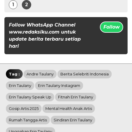
1
2
Follow WhatsApp Channel
Follow
www.redaksiku.com untuk
update berita terbaru setiap
hari
Tag :
Andre Taulany
Berita Selebriti Indonesia
Erin Taulany
Erin Taulany Instagram
Erin Taulany Speak Up
Fitnah Erin Taulany
Gosip Artis 2025
Mental Health Anak Artis
Rumah Tangga Artis
Sindiran Erin Taulany
Unggahan Erin Taulany