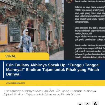
Erin Taulany Akhirnya Speak Up: Ã¢â‚¬Å“Tunggu Tanggal Mainnya!
Ã¢â‚¬Â Sindiran Tajam untuk Pihak yang Fitnah Dirinya
A
A
A