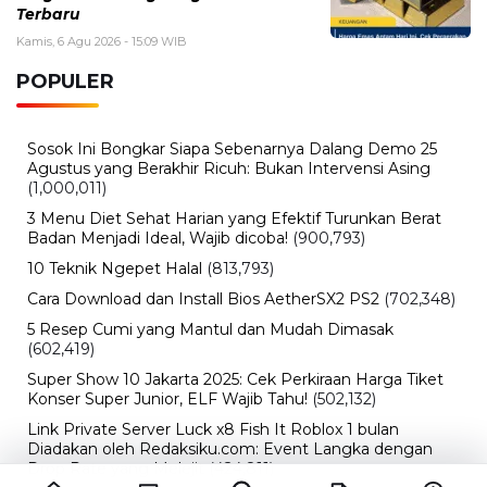
Terbaru
Kamis, 6 Agu 2026 - 15:09 WIB
POPULER
Sosok Ini Bongkar Siapa Sebenarnya Dalang Demo 25
Agustus yang Berakhir Ricuh: Bukan Intervensi Asing
(1,000,011)
3 Menu Diet Sehat Harian yang Efektif Turunkan Berat
Badan Menjadi Ideal, Wajib dicoba!
(900,793)
10 Teknik Ngepet Halal
(813,793)
Cara Download dan Install Bios AetherSX2 PS2
(702,348)
5 Resep Cumi yang Mantul dan Mudah Dimasak
(602,419)
Super Show 10 Jakarta 2025: Cek Perkiraan Harga Tiket
Konser Super Junior, ELF Wajib Tahu!
(502,132)
Link Private Server Luck x8 Fish It Roblox 1 bulan
Diadakan oleh Redaksiku.com: Event Langka dengan
Drop Rate yang Melejit
(424,811)