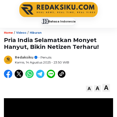
🇮🇩
Bahasa Indonesia
▼
/
/
Home
Videos
Hiburan
Pria India Selamatkan Monyet
Hanyut, Bikin Netizen Terharu!
Redaksiku
- Penulis
Kamis, 14 Agustus 2025
- 23:50 WIB
A
A
A