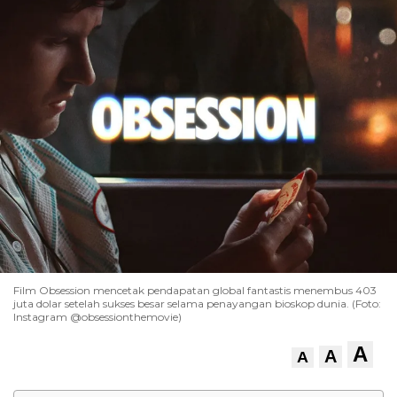
Film Obsession mencetak pendapatan global fantastis menembus 403
juta dolar setelah sukses besar selama penayangan bioskop dunia. (Foto:
Instagram @obsessionthemovie)
A
A
A