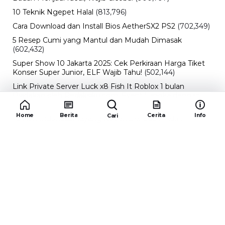
10 Teknik Ngepet Halal
(813,796)
Cara Download dan Install Bios AetherSX2 PS2
(702,349)
5 Resep Cumi yang Mantul dan Mudah Dimasak
(602,432)
Super Show 10 Jakarta 2025: Cek Perkiraan Harga Tiket
Konser Super Junior, ELF Wajib Tahu!
(502,144)
Link Private Server Luck x8 Fish It Roblox 1 bulan
Diadakan oleh Redaksiku.com: Event Langka dengan
Drop Rate yang Melejit
(424,816)
Home
Berita
Cerita
Info
Cari
10 Film Indonesia Tayang November 2024, Ada Film
Wulan Guritno!
(352,096)
Promo Burger King Terbaru Januari 2026, Ini Detail
Paket Hematnya yang Bisa Kamu Nikmati
(341,745)
10 klub terbaik pes 2024 Sepanjang Sejarah
(54,000)
Redaksiku.com
Alamat : STC SENAYAN LT.4 ROOM 31-34 Jl. Asia