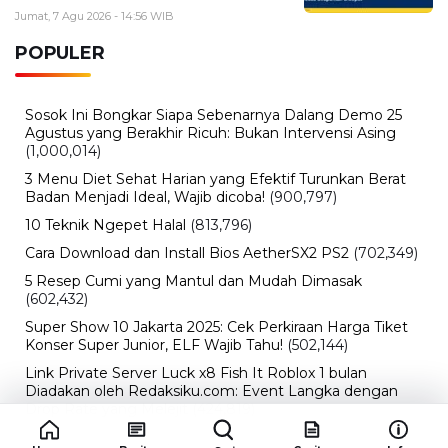
Jumat, 7 Agu 2026 - 14:56 WIB
POPULER
Sosok Ini Bongkar Siapa Sebenarnya Dalang Demo 25
Agustus yang Berakhir Ricuh: Bukan Intervensi Asing
(1,000,014)
3 Menu Diet Sehat Harian yang Efektif Turunkan Berat
Badan Menjadi Ideal, Wajib dicoba!
(900,797)
10 Teknik Ngepet Halal
(813,796)
Cara Download dan Install Bios AetherSX2 PS2
(702,349)
5 Resep Cumi yang Mantul dan Mudah Dimasak
(602,432)
Super Show 10 Jakarta 2025: Cek Perkiraan Harga Tiket
Konser Super Junior, ELF Wajib Tahu!
(502,144)
Link Private Server Luck x8 Fish It Roblox 1 bulan
Diadakan oleh Redaksiku.com: Event Langka dengan
Drop Rate yang Melejit
(424,819)
10 Film Indonesia Tayang November 2024, Ada Film