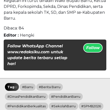
Kegiatan ini turut dihadiri Wakil Bupati Barru, Ketua
DPRD, Forkopimda, Sekda, Dinas Pendidikan, serta
para kepala sekolah TK, SD, dan SMP se-Kabupaten
Barru.
Dibaca:
84
Editor :
Hengki
Follow WhatsApp Channel
Follow
www.redaksiku.com untuk
update berita terbaru setiap
hari
Tag :
#Barru
#Berita Barru
#DinasPendidikanBarru
#PendidikanBarru
#PendidikanBerkualitas
#SekolahBarru
#SPMB2026