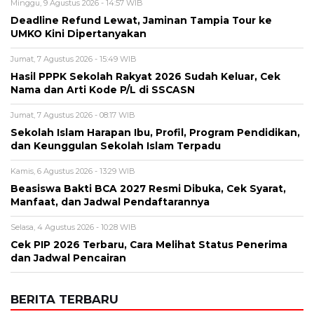
Alamat email tidak akan dipublikasikan. Kolom wajib ditandai *.
Komentar
*
Nama
*
Email
*