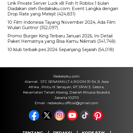
untuk Mendiang Ayah
Minggu, 9 Agu 2026 - 15:08 WIB
Viral
Deadline Refund Lewat, Jaminan
Tampia Tour ke UMKO Kini
Dipertanyakan
Minggu, 9 Agu 2026 - 14:57 WIB
Bisnis
B50 Bikin Kebutuhan Sawit Melonjak,
Pemerintah Kejar Produksi CPO
Indonesia
Minggu, 9 Agu 2026 - 14:42 WIB
Bisnis
Baru 2 Tahun Berdiri, Startup Chip AI
OLIX Kini Bernilai Rp60 Triliun
Minggu, 9 Agu 2026 - 14:14 WIB
POPULER