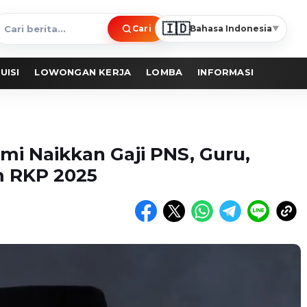
🇮🇩
Cari
Bahasa Indonesia
▼
ari
erita
UISI
LOWONGAN KERJA
LOMBA
INFORMASI
mi Naikkan Gaji PNS, Guru,
m RKP 2025