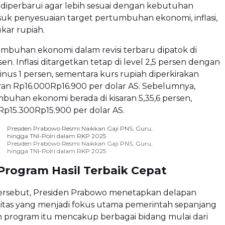
 diperbarui agar lebih sesuai dengan kebutuhan
suk penyesuaian target pertumbuhan ekonomi, inflasi,
ukar rupiah.
mbuhan ekonomi dalam revisi terbaru dipatok di
en. Inflasi ditargetkan tetap di level 2,5 persen dengan
minus 1 persen, sementara kurs rupiah diperkirakan
aran Rp16.000Rp16.900 per dolar AS. Sebelumnya,
buhan ekonomi berada di kisaran 5,35,6 persen,
Rp15.300Rp15.900 per dolar AS.
Presiden Prabowo Resmi Naikkan Gaji PNS, Guru,
hingga TNI-Polri dalam RKP 2025
Presiden Prabowo Resmi Naikkan Gaji PNS, Guru,
hingga TNI-Polri dalam RKP 2025
Program Hasil Terbaik Cepat
 tersebut, Presiden Prabowo menetapkan delapan
ritas yang menjadi fokus utama pemerintah sepanjang
n program itu mencakup berbagai bidang mulai dari