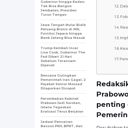
Gubernur hingga Kades:
Del
Tak Bisa Bangun
Jembatan, Presiden
Turun Tangan
Fok
Jawa Tengah Mulai Bidik
Rea
Peluang Bisnis di IKN,
Furnitur Jepara hingga
Impl
Bank Jateng Bisa Masuk
Trump Kembali Incar
Kes
Lisa Cook, Gubernur The
Fed Diberi 21 Hari
Pen
Sebelum Terancam
Dipecat
Rencana Gulingkan
Pemerintah Iran Gagal, 2
Redaksi
Pejabat Senior Mossad
Dilaporkan Dicopot
Prabowo
Perombakan Kabinet
penting
Prabowo Jadi Sorotan,
Istana Tegaskan
Evaluasi Terus Berjalan
Pemerin
Jadwal Pencairan
Bansos PKH, BPNT, dan
Perubahan te