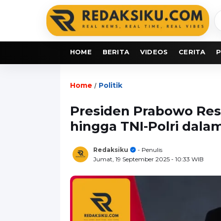
C
b
HOME
BERITA
VIDEOS
CERITA
P
Home
Politik
/
Presiden Prabowo Res
hingga TNI-Polri dala
Redaksiku
- Penulis
Jumat, 19 September 2025
- 10:33 WIB