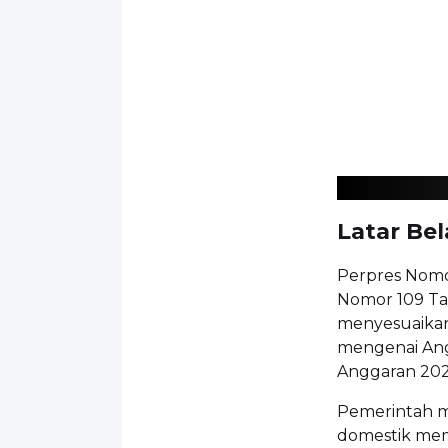
Latar Be
Perpres Nomo
Nomor 109 Ta
menyesuaika
mengenai Ang
Anggaran 202
Pemerintah me
domestik memb