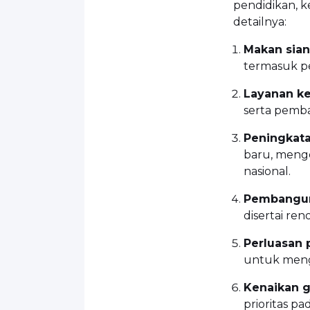
pendidikan, k
detailnya:
Makan sian
termasuk pe
Layanan ke
serta pemba
Peningkata
baru, meng
nasional.
Pembanguna
disertai ren
Perluasan 
untuk meng
Kenaikan ga
prioritas p