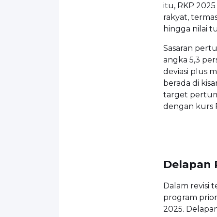
itu, RKP 2025
rakyat, terma
hingga nilai t
Sasaran pertu
angka 5,3 pers
deviasi plus 
berada di kis
target pertum
dengan kurs 
Delapan 
Dalam revisi
program prio
2025. Delapa