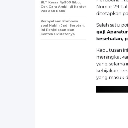
BLT Kesra Rp900 Ribu,
Nomor 79 Tah
Cek Cara Ambil di Kantor
Pos dan Bank
ditetapkan pa
Pernyataan Prabowo
Salah satu po
soal Nuklir Jadi Sorotan,
Ini Penjelasan dan
gaji Aparatu
Konteks Pidatonya
kesehatan, p
Keputusan in
meningkatkan
yang selama i
kebijakan te
yang masuk d