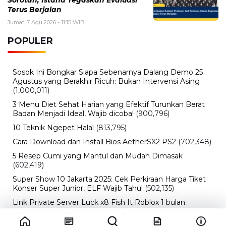
Sorotan, Istana Tegaskan Evaluasi
Terus Berjalan
Jumat, 7 Agu 2026 - 11:15 WIB
POPULER
Sosok Ini Bongkar Siapa Sebenarnya Dalang Demo 25
Agustus yang Berakhir Ricuh: Bukan Intervensi Asing
(1,000,011)
3 Menu Diet Sehat Harian yang Efektif Turunkan Berat
Badan Menjadi Ideal, Wajib dicoba!
(900,796)
10 Teknik Ngepet Halal
(813,795)
Cara Download dan Install Bios AetherSX2 PS2
(702,348)
5 Resep Cumi yang Mantul dan Mudah Dimasak
(602,419)
Super Show 10 Jakarta 2025: Cek Perkiraan Harga Tiket
Konser Super Junior, ELF Wajib Tahu!
(502,135)
Link Private Server Luck x8 Fish It Roblox 1 bulan
Diadakan oleh Redaksiku.com: Event Langka dengan
Drop Rate yang Melejit
(424,813)