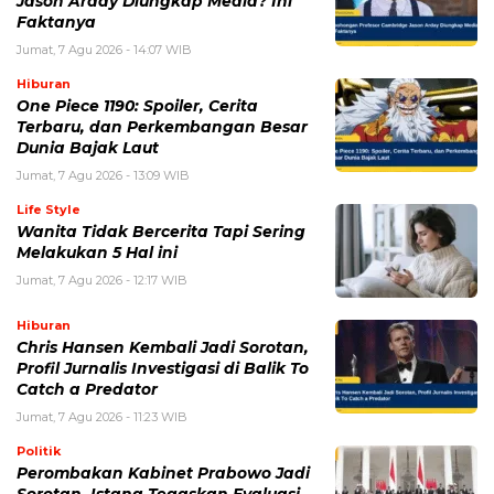
Jason Arday Diungkap Media? Ini
Faktanya
Jumat, 7 Agu 2026 - 14:07 WIB
Hiburan
One Piece 1190: Spoiler, Cerita
Terbaru, dan Perkembangan Besar
Dunia Bajak Laut
Jumat, 7 Agu 2026 - 13:09 WIB
Life Style
Wanita Tidak Bercerita Tapi Sering
Melakukan 5 Hal ini
Jumat, 7 Agu 2026 - 12:17 WIB
Hiburan
Chris Hansen Kembali Jadi Sorotan,
Profil Jurnalis Investigasi di Balik To
Catch a Predator
Jumat, 7 Agu 2026 - 11:23 WIB
Politik
Perombakan Kabinet Prabowo Jadi