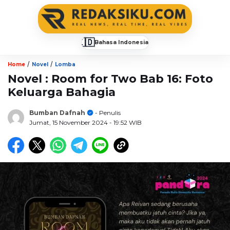
🇮🇩
Bahasa Indonesia
▼
/
/
Home
Novel
Lomba
Novel : Room for Two Bab 16: Foto
Keluarga Bahagia
Bumban Dafnah
- Penulis
Jumat, 15 November 2024
- 19:52 WIB