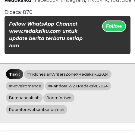
Redaksiku
:
Facebook
,
Instagram
,
Tiktok
,
X
,
Youtube
,
Dibaca:
870
Follow WhatsApp Channel
Follow
www.redaksiku.com untuk
update berita terbaru setiap
hari
Tag :
#IndonesianWritersZoneXRedaksiku2024
#novelromance
#PandoraIWZXRedaksiku2024
Bumbandafnah
Roomfortwo
Roomfortwobumbandafnah