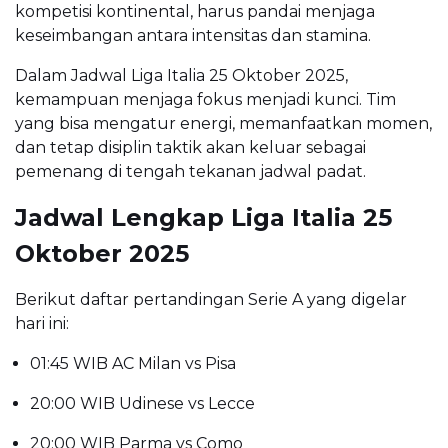
kompetisi kontinental, harus pandai menjaga
keseimbangan antara intensitas dan stamina.
Dalam Jadwal Liga Italia 25 Oktober 2025,
kemampuan menjaga fokus menjadi kunci. Tim
yang bisa mengatur energi, memanfaatkan momen,
dan tetap disiplin taktik akan keluar sebagai
pemenang di tengah tekanan jadwal padat.
Jadwal Lengkap Liga Italia 25
Oktober 2025
Berikut daftar pertandingan Serie A yang digelar
hari ini:
01:45 WIB AC Milan vs Pisa
20:00 WIB Udinese vs Lecce
20:00 WIB Parma vs Como