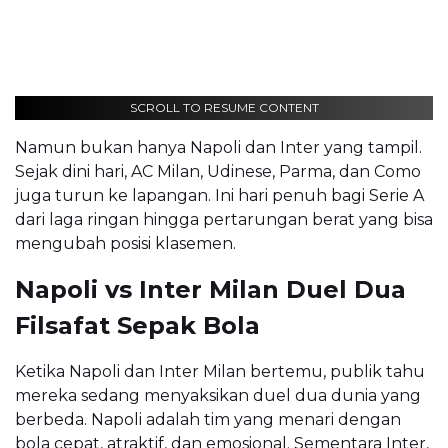
SCROLL TO RESUME CONTENT
Namun bukan hanya Napoli dan Inter yang tampil.
Sejak dini hari, AC Milan, Udinese, Parma, dan Como
juga turun ke lapangan. Ini hari penuh bagi Serie A
dari laga ringan hingga pertarungan berat yang bisa
mengubah posisi klasemen.
Napoli vs Inter Milan Duel Dua
Filsafat Sepak Bola
Ketika Napoli dan Inter Milan bertemu, publik tahu
mereka sedang menyaksikan duel dua dunia yang
berbeda. Napoli adalah tim yang menari dengan
bola cepat, atraktif, dan emosional. Sementara Inter,