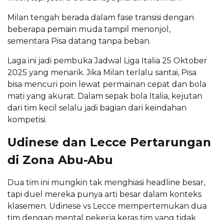
Milan tengah berada dalam fase transisi dengan
beberapa pemain muda tampil menonjol,
sementara Pisa datang tanpa beban.
Laga ini jadi pembuka Jadwal Liga Italia 25 Oktober
2025 yang menarik. Jika Milan terlalu santai, Pisa
bisa mencuri poin lewat permainan cepat dan bola
mati yang akurat. Dalam sepak bola Italia, kejutan
dari tim kecil selalu jadi bagian dari keindahan
kompetisi.
Udinese dan Lecce Pertarungan
di Zona Abu-Abu
Dua tim ini mungkin tak menghiasi headline besar,
tapi duel mereka punya arti besar dalam konteks
klasemen. Udinese vs Lecce mempertemukan dua
tim dengan mental pekerja keras tim yang tidak