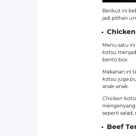
Berikut ini b
jadi pilihan u
Chicken
Menu satu ini
katsu
menjadi
bento box
.
Makanan ini t
katsu
juga pu
anak-anak.
Chicken kats
mengenyangka
seperti salad,
Beef Te