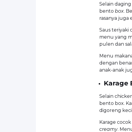
Selain daging 
bento
box
. B
rasanya juga 
Saus teriyaki
menu yang me
pulen dan sal
Menu makanan 
dengan benar
anak-anak ju
Karage 
Selain chicken
bento box. K
digoreng keci
Karage cocok
creamy
. Menu