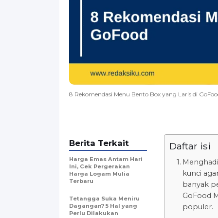
8 Rekomendasi Menu Bento Box yang Laris di GoFoo
Berita Terkait
Daftar isi
Harga Emas Antam Hari
Menghadir
Ini, Cek Pergerakan
kunci agar
Harga Logam Mulia
Terbaru
banyak pe
GoFood Me
Tetangga Suka Meniru
Dagangan? 5 Hal yang
populer.
Perlu Dilakukan