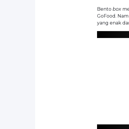
Bento
box
mem
GoFood. Namu
yang enak da