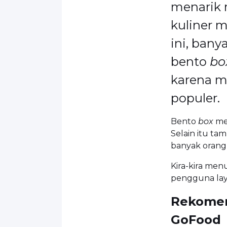
menarik m
kuliner m
ini, bany
bento
bo
karena m
populer.
Bento
box
men
Selain itu tam
banyak orang
Kira-kira me
pengguna la
Rekomen
GoFood