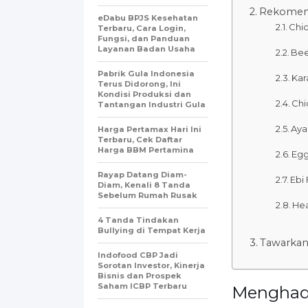
Rekomend
eDabu BPJS Kesehatan
Chi
Terbaru, Cara Login,
Fungsi, dan Panduan
Layanan Badan Usaha
Bee
Pabrik Gula Indonesia
Kar
Terus Didorong, Ini
Kondisi Produksi dan
Chi
Tantangan Industri Gula
Aya
Harga Pertamax Hari Ini
Terbaru, Cek Daftar
Harga BBM Pertamina
Egg
Rayap Datang Diam-
Ebi 
Diam, Kenali 8 Tanda
Sebelum Rumah Rusak
Hea
4 Tanda Tindakan
Bullying di Tempat Kerja
Tawarkan
Indofood CBP Jadi
Sorotan Investor, Kinerja
Bisnis dan Prospek
Saham ICBP Terbaru
Menghadi