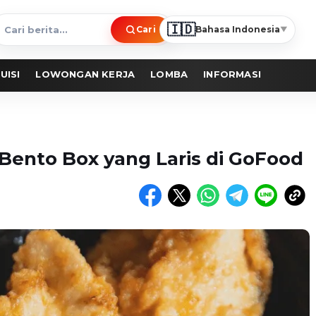
🇮🇩
Cari
Bahasa Indonesia
▼
ari
erita
UISI
LOWONGAN KERJA
LOMBA
INFORMASI
ento Box yang Laris di GoFood