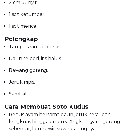
2 cm kunyit.
1 sdt ketumbar.
1 sdt merica.
Pelengkap
Tauge, siram air panas.
Daun seledri, iris halus.
Bawang goreng.
Jeruk nipis.
Sambal.
Cara Membuat Soto Kudus
Rebus ayam bersama daun jeruk, serai, dan
lengkuas hingga empuk. Angkat ayam, goreng
sebentar, lalu suwir-suwir dagingnya.