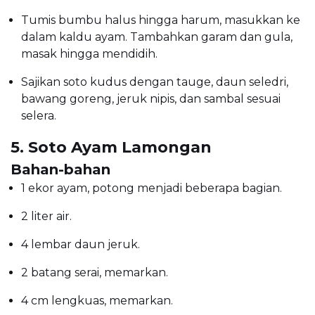
Tumis bumbu halus hingga harum, masukkan ke
dalam kaldu ayam. Tambahkan garam dan gula,
masak hingga mendidih.
Sajikan soto kudus dengan tauge, daun seledri,
bawang goreng, jeruk nipis, dan sambal sesuai
selera.
5. Soto Ayam Lamongan
Bahan-bahan
1 ekor ayam, potong menjadi beberapa bagian.
2 liter air.
4 lembar daun jeruk.
2 batang serai, memarkan.
4 cm lengkuas, memarkan.