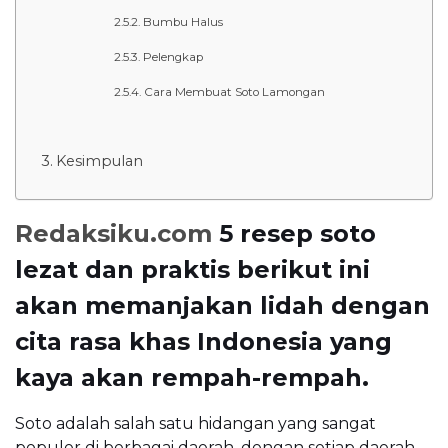
Bumbu Halus
Pelengkap
Cara Membuat Soto Lamongan
Kesimpulan
Redaksiku.com
5 resep soto
lezat dan praktis berikut ini
akan memanjakan lidah dengan
cita rasa khas Indonesia yang
kaya akan rempah-rempah.
Soto adalah salah satu hidangan yang sangat
populer di berbagai daerah, dengan setiap daerah