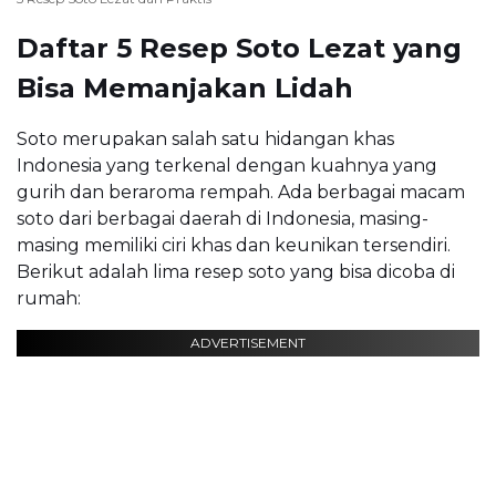
Daftar 5 Resep Soto Lezat yang
Bisa Memanjakan Lidah
Soto merupakan salah satu hidangan khas
Indonesia yang terkenal dengan kuahnya yang
gurih dan beraroma rempah. Ada berbagai macam
soto dari berbagai daerah di Indonesia, masing-
masing memiliki ciri khas dan keunikan tersendiri.
Berikut adalah lima resep soto yang bisa dicoba di
rumah:
ADVERTISEMENT