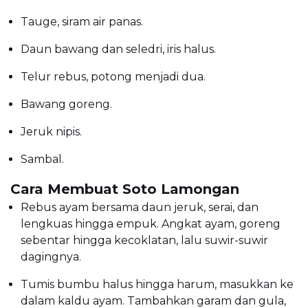
Tauge, siram air panas.
Daun bawang dan seledri, iris halus.
Telur rebus, potong menjadi dua.
Bawang goreng.
Jeruk nipis.
Sambal.
Cara Membuat Soto Lamongan
Rebus ayam bersama daun jeruk, serai, dan
lengkuas hingga empuk. Angkat ayam, goreng
sebentar hingga kecoklatan, lalu suwir-suwir
dagingnya.
Tumis bumbu halus hingga harum, masukkan ke
dalam kaldu ayam. Tambahkan garam dan gula,