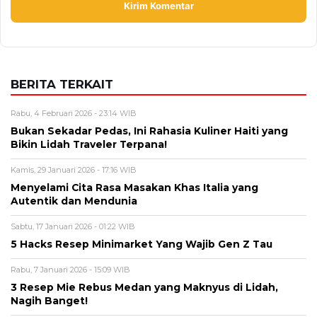
Rabu, 4 Februari 2026 - 23:14 WIB
Bukan Sekadar Pedas, Ini Rahasia Kuliner Haiti yang
Bikin Lidah Traveler Terpana!
Kamis, 29 Januari 2026 - 17:16 WIB
Menyelami Cita Rasa Masakan Khas Italia yang
Autentik dan Mendunia
Sabtu, 17 Januari 2026 - 01:22 WIB
5 Hacks Resep Minimarket Yang Wajib Gen Z Tau
Rabu, 7 Januari 2026 - 15:09 WIB
3 Resep Mie Rebus Medan yang Maknyus di Lidah,
Nagih Banget!
Selasa, 6 Januari 2026 - 19:21 WIB
5 Rekomendasi Resep Mille Crepes yang Cantik dan
Istimewa
BERITA TERBARU