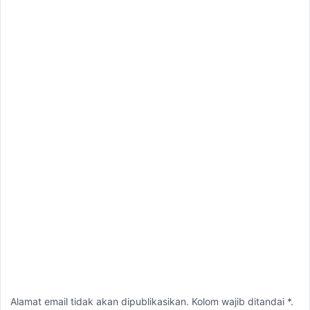
Alamat email tidak akan dipublikasikan. Kolom wajib ditandai *.
Komentar
*