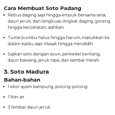
Cara Membuat Soto Padang
Rebus daging sapi hingga empuk bersama serai,
daun jeruk, dan lengkuas. Angkat daging, goreng
hingga kecoklatan, sisihkan.
Tumis bumbu halus hingga harum, masukkan ke
dalam kaldu sapi. Masak hingga mendidih.
Sajikan soto dengan soun, perkedel kentang,
daun bawang, jeruk nipis, dan sambal merah.
3. Soto Madura
Bahan-bahan
1 ekor ayam kampung, potong-potong.
1 liter air.
3 lembar daun jeruk.