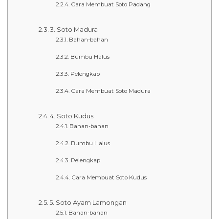
Cara Membuat Soto Padang
3. Soto Madura
Bahan-bahan
Bumbu Halus
Pelengkap
Cara Membuat Soto Madura
4. Soto Kudus
Bahan-bahan
Bumbu Halus
Pelengkap
Cara Membuat Soto Kudus
5. Soto Ayam Lamongan
Bahan-bahan