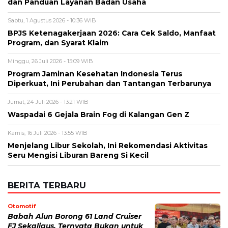
Alamat email tidak akan dipublikasikan. Kolom wajib ditandai *.
Komentar
*
Nama
*
Email
*