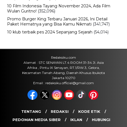
Travel
Daftar Promo Double Date Agustus
2026, Banyak Diskon Spesial 8.8 di
HokBen hingga Burger King ‎
Sabtu, 8 Agu 2026 - 14:50 WIB
Bencana
Pasar Teluk Dalam Banjarmasin
Terbakar, Api Berawal dari Warung
dan Hanguskan Belasan Kios
Sabtu, 8 Agu 2026 - 11:37 WIB
Olahraga
30 Tahun Tanpa Gelar! Timnas
Indonesia Kembali Gagal Juara Piala
AFF Usai Ditahan Singapura
Sabtu, 8 Agu 2026 - 09:06 WIB
POPULER
Sosok Ini Bongkar Siapa Sebenarnya Dalang Demo 25
Agustus yang Berakhir Ricuh: Bukan Intervensi Asing