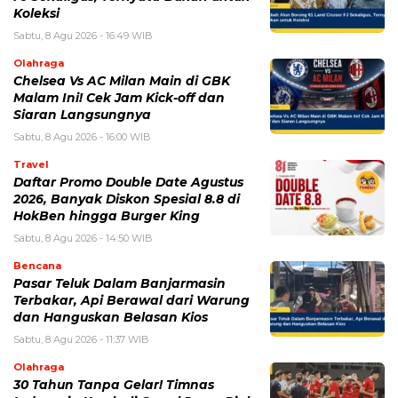
Simpan nama, email, dan situs web saya pada peramban ini
untuk komentar saya berikutnya.
BERITA TERKAIT
Selasa, 4 Agustus 2026 - 11:12 WIB
eDabu BPJS Kesehatan Terbaru, Cara Login, Fungsi,
dan Panduan Layanan Badan Usaha
Sabtu, 1 Agustus 2026 - 10:36 WIB
BPJS Ketenagakerjaan 2026: Cara Cek Saldo, Manfaat
Program, dan Syarat Klaim
Minggu, 26 Juli 2026 - 15:09 WIB
Program Jaminan Kesehatan Indonesia Terus
Diperkuat, Ini Perubahan dan Tantangan Terbarunya