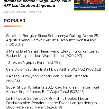
Jumat, 24 Juli 2026 - 13:21 WIB
Waspadai 6 Gejala Brain Fog di Kalangan Gen Z
Kamis, 16 Juli 2026 - 13:55 WIB
Menjelang Libur Sekolah, Ini Rekomendasi Aktivitas
Seru Mengisi Liburan Bareng Si Kecil
BERITA TERBARU
Otomotif
Babah Alun Borong 61 Land Cruiser
FJ Sekaligus, Ternyata Bukan untuk
Koleksi
Sabtu, 8 Agu 2026 - 16:49 WIB
Olahraga
Chelsea Vs AC Milan Main di GBK
Malam Ini! Cek Jam Kick-off dan
Siaran Langsungnya
Sabtu, 8 Agu 2026 - 16:00 WIB