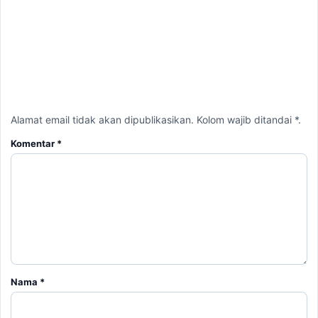
Alamat email tidak akan dipublikasikan. Kolom wajib ditandai *.
Komentar
*
Nama
*
Email
*
Simpan nama, email, dan situs web saya pada peramban ini
untuk komentar saya berikutnya.