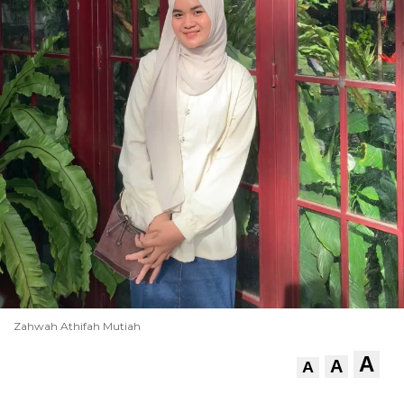
Zahwah Athifah Mutiah
A
A
A