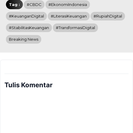
Tag :
#CBDC
#EkonomiIndonesia
#KeuanganDigital
#LiterasiKeuangan
#RupiahDigital
#StabilitasKeuangan
#TransformasiDigital
Breaking News
Tulis Komentar