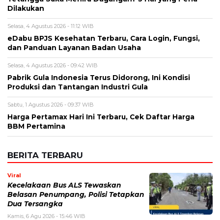
Pabrik Gula Indonesia Terus Didorong, Ini Kondisi
Produksi dan Tantangan Industri Gula
Sabtu, 1 Agustus 2026 - 09:37 WIB
Harga Pertamax Hari Ini Terbaru, Cek Daftar Harga
BBM Pertamina
BERITA TERBARU
Viral
Kecelakaan Bus ALS Tewaskan
Belasan Penumpang, Polisi Tetapkan
Dua Tersangka
Kamis, 6 Agu 2026 - 15:46 WIB
Viral
Sarwendah Disebut Setia Dampingi
Ruben Onsu Saat Kondisi Kritis, Ini
Kabar Terbarunya
Kamis, 6 Agu 2026 - 15:25 WIB
Sejarah