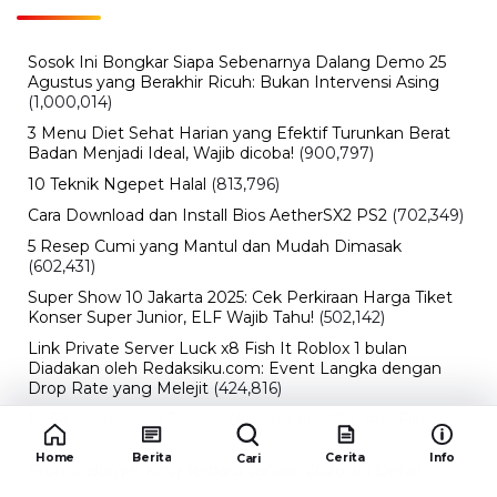
Sosok Ini Bongkar Siapa Sebenarnya Dalang Demo 25
Agustus yang Berakhir Ricuh: Bukan Intervensi Asing
(1,000,014)
3 Menu Diet Sehat Harian yang Efektif Turunkan Berat
Badan Menjadi Ideal, Wajib dicoba!
(900,797)
10 Teknik Ngepet Halal
(813,796)
Cara Download dan Install Bios AetherSX2 PS2
(702,349)
5 Resep Cumi yang Mantul dan Mudah Dimasak
(602,431)
Super Show 10 Jakarta 2025: Cek Perkiraan Harga Tiket
Konser Super Junior, ELF Wajib Tahu!
(502,142)
Link Private Server Luck x8 Fish It Roblox 1 bulan
Diadakan oleh Redaksiku.com: Event Langka dengan
Drop Rate yang Melejit
(424,816)
10 Film Indonesia Tayang November 2024, Ada Film
Wulan Guritno!
(352,096)
Home
Berita
Cerita
Info
Cari
Promo Burger King Terbaru Januari 2026, Ini Detail
Paket Hematnya yang Bisa Kamu Nikmati
(341,745)