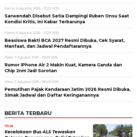
Alamat email tidak akan dipublikasikan. Kolom wajib ditandai *.
Komentar
*
Nama
*
Email
*
Simpan nama, email, dan situs web saya pada peramban ini