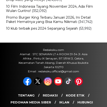
Sejarah
Cara Ikut Upacara Kemerdekaan di
Istana 17 Agustus 2026, Syarat dan
Link Pendaftaran
Kamis, 6 Agu 2026 - 15:19 WIB
Keuangan
Harga Emas Antam Hari Ini, Cek
Pergerakan Harga Logam Mulia
Terbaru
Kamis, 6 Agu 2026 - 15:09 WIB
Sejarah
Upacara HUT RI 81 di Istana
Merdeka, Persiapan dan Rangkaian
Peringatan Kemerdekaan 2026
Kamis, 6 Agu 2026 - 15:01 WIB
POPULER
Sosok Ini Bongkar Siapa Sebenarnya Dalang Demo 25
Agustus yang Berakhir Ricuh: Bukan Intervensi Asing