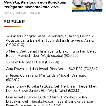
Rabu, 5 Agustus 2026 - 09:29 WIB
Rumor iPhone Air 2 Makin Kuat, Kamera Ganda dan
Chip 2nm Jadi Sorotan
Rabu, 5 Agustus 2026 - 08:48 WIB
Pemutihan Pajak Kendaraan Jatim 2026 Resmi Dibuka,
Simak Jadwal dan Daftar Keringanannya
BERITA TERBARU
Viral
Kecelakaan Bus ALS Tewaskan
Belasan Penumpang, Polisi Tetapkan
Dua Tersangka
Kamis, 6 Agu 2026 - 15:46 WIB
Viral
Sarwendah Disebut Setia Dampingi
Ruben Onsu Saat Kondisi Kritis, Ini
Kabar Terbarunya
Kamis, 6 Agu 2026 - 15:25 WIB