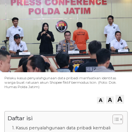
Pelaku kasus penyalahgunaan data pribadi manfaatkan identitas
warga buat ratusan akun Shopee fiktif bermodus licin. (Foto: Dok.
Humas Polda Jatim)
A
A
A
Daftar isi
Kasus penyalahgunaan data pribadi kembali