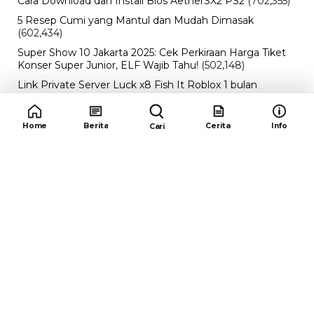
Cara Download dan Install Bios AetherSX2 PS2
(702,355)
5 Resep Cumi yang Mantul dan Mudah Dimasak
(602,434)
Super Show 10 Jakarta 2025: Cek Perkiraan Harga Tiket
Konser Super Junior, ELF Wajib Tahu!
(502,148)
Link Private Server Luck x8 Fish It Roblox 1 bulan
Diadakan oleh Redaksiku.com: Event Langka dengan
Drop Rate yang Melejit
(424,819)
Home
Berita
Cerita
Info
Cari
10 Film Indonesia Tayang November 2024, Ada Film
Wulan Guritno!
(352,096)
Promo Burger King Terbaru Januari 2026, Ini Detail
Paket Hematnya yang Bisa Kamu Nikmati
(341,747)
10 klub terbaik pes 2024 Sepanjang Sejarah
(54,015)
Redaksiku.com
Alamat : STC SENAYAN LT.4 ROOM 31-34 Jl. Asia
Afrika , Pintu IX Senayan, RT.1/RW.3, Gelora,
Kecamatan Tanah Abang, Daerah Khusus Ibukota
Jakarta 10270