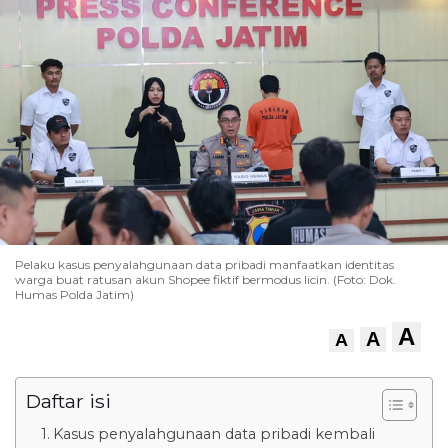
Pelaku kasus penyalahgunaan data pribadi manfaatkan identitas
warga buat ratusan akun Shopee fiktif bermodus licin. (Foto: Dok.
Humas Polda Jatim)
A
A
A
Daftar isi
Kasus penyalahgunaan data pribadi kembali