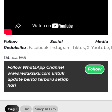
Follow Sosial Media
Redaksiku
:
Facebook
,
Instagram
,
Tiktok
,
X
,
Youtube
,
Dibaca:
666
Follow WhatsApp Channel
Follow
www.redaksiku.com untuk
update berita terbaru setiap
hari
Tag :
Film
Sinopsis Film