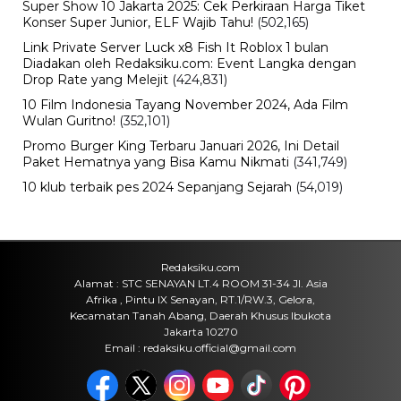
Super Show 10 Jakarta 2025: Cek Perkiraan Harga Tiket
Konser Super Junior, ELF Wajib Tahu!
(502,165)
Link Private Server Luck x8 Fish It Roblox 1 bulan
Diadakan oleh Redaksiku.com: Event Langka dengan
Drop Rate yang Melejit
(424,831)
10 Film Indonesia Tayang November 2024, Ada Film
Wulan Guritno!
(352,101)
Promo Burger King Terbaru Januari 2026, Ini Detail
Paket Hematnya yang Bisa Kamu Nikmati
(341,749)
10 klub terbaik pes 2024 Sepanjang Sejarah
(54,019)
Redaksiku.com
Alamat : STC SENAYAN LT.4 ROOM 31-34 Jl. Asia
Afrika , Pintu IX Senayan, RT.1/RW.3, Gelora,
Kecamatan Tanah Abang, Daerah Khusus Ibukota
Jakarta 10270
Email : redaksiku.official@gmail.com