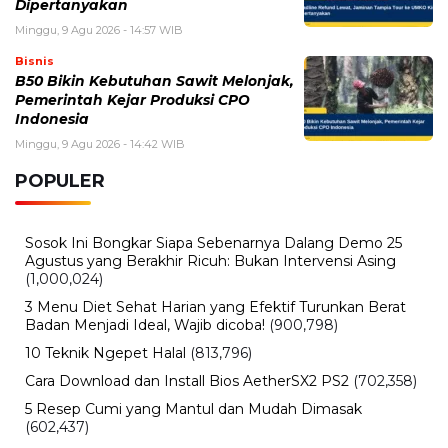
Dipertanyakan
Minggu, 9 Agu 2026 - 14:57 WIB
Bisnis
B50 Bikin Kebutuhan Sawit Melonjak,
Pemerintah Kejar Produksi CPO
Indonesia
Minggu, 9 Agu 2026 - 14:42 WIB
POPULER
Sosok Ini Bongkar Siapa Sebenarnya Dalang Demo 25
Agustus yang Berakhir Ricuh: Bukan Intervensi Asing
(1,000,024)
3 Menu Diet Sehat Harian yang Efektif Turunkan Berat
Badan Menjadi Ideal, Wajib dicoba!
(900,798)
10 Teknik Ngepet Halal
(813,796)
Cara Download dan Install Bios AetherSX2 PS2
(702,358)
5 Resep Cumi yang Mantul dan Mudah Dimasak
(602,437)