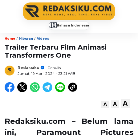
🇮🇩
Bahasa Indonesia
▼
/
/
Home
Hiburan
Videos
Trailer Terbaru Film Animasi
Transformers One
Redaksiku
- Penulis
Jumat, 19 April 2024
- 23:21 WIB
A
A
A
Redaksiku.com – Belum lama
ini, Paramount Pictures