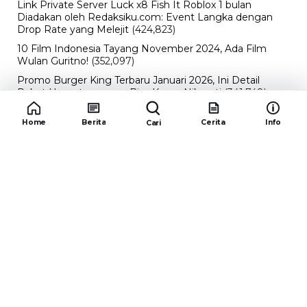
Link Private Server Luck x8 Fish It Roblox 1 bulan
Diadakan oleh Redaksiku.com: Event Langka dengan
Drop Rate yang Melejit
(424,823)
10 Film Indonesia Tayang November 2024, Ada Film
Wulan Guritno!
(352,097)
Promo Burger King Terbaru Januari 2026, Ini Detail
Paket Hematnya yang Bisa Kamu Nikmati
(341,748)
10 klub terbaik pes 2024 Sepanjang Sejarah
(54,017)
Home
Berita
Cerita
Info
Cari
Redaksiku.com
Alamat : STC SENAYAN LT.4 ROOM 31-34 Jl. Asia
Afrika , Pintu IX Senayan, RT.1/RW.3, Gelora,
Kecamatan Tanah Abang, Daerah Khusus Ibukota
Jakarta 10270
Email : redaksiku.official@gmail.com
TENTANG
REDAKSI
KODE ETIK