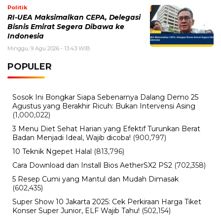
Politik
RI-UEA Maksimalkan CEPA, Delegasi
Bisnis Emirat Segera Dibawa ke
Indonesia
Minggu, 9 Agu 2026 - 13:43 WIB
POPULER
Sosok Ini Bongkar Siapa Sebenarnya Dalang Demo 25
Agustus yang Berakhir Ricuh: Bukan Intervensi Asing
(1,000,022)
3 Menu Diet Sehat Harian yang Efektif Turunkan Berat
Badan Menjadi Ideal, Wajib dicoba!
(900,797)
10 Teknik Ngepet Halal
(813,796)
Cara Download dan Install Bios AetherSX2 PS2
(702,358)
5 Resep Cumi yang Mantul dan Mudah Dimasak
(602,435)
Super Show 10 Jakarta 2025: Cek Perkiraan Harga Tiket
Konser Super Junior, ELF Wajib Tahu!
(502,154)