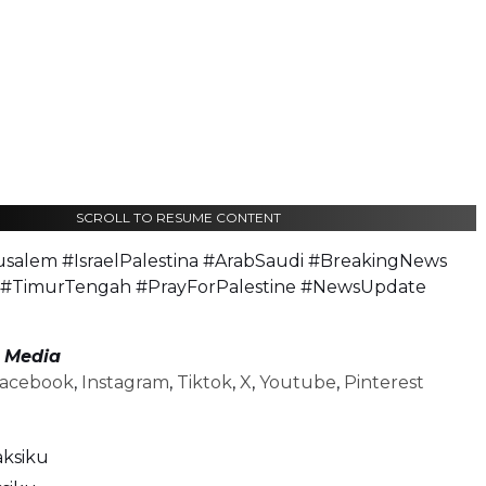
SCROLL TO RESUME CONTENT
usalem #IsraelPalestina #ArabSaudi #BreakingNews
 #TimurTengah #PrayForPalestine #NewsUpdate
l Media
acebook
,
Instagram
,
Tiktok
,
X
,
Youtube
,
Pinterest
aksiku