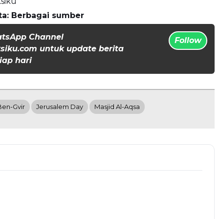
siku
ta: Berbagai sumber
atsApp Channel
Follow
iku.com untuk update berita
iap hari
Ben-Gvir
Jerusalem Day
Masjid Al-Aqsa