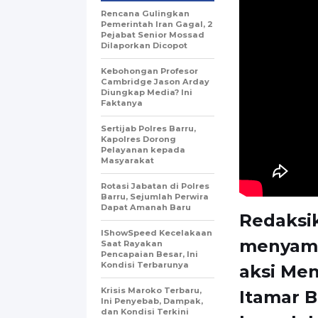
Rencana Gulingkan
Pemerintah Iran Gagal, 2
Pejabat Senior Mossad
Dilaporkan Dicopot
Kebohongan Profesor
Cambridge Jason Arday
Diungkap Media? Ini
Faktanya
Sertijab Polres Barru,
Kapolres Dorong
Pelayanan kepada
Masyarakat
Rotasi Jabatan di Polres
Barru, Sejumlah Perwira
Dapat Amanah Baru
Redaksi
IShowSpeed Kecelakaan
menyamp
Saat Rayakan
Pencapaian Besar, Ini
Kondisi Terbarunya
aksi Men
Krisis Maroko Terbaru,
Itamar 
Ini Penyebab, Dampak,
dan Kondisi Terkini