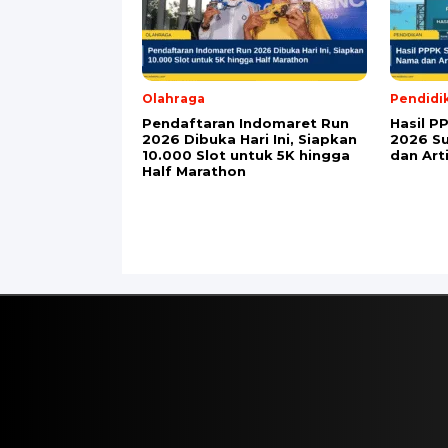
Nama
*
Email
*
Simpan nama, email, dan situs web say
Berita Terbaru