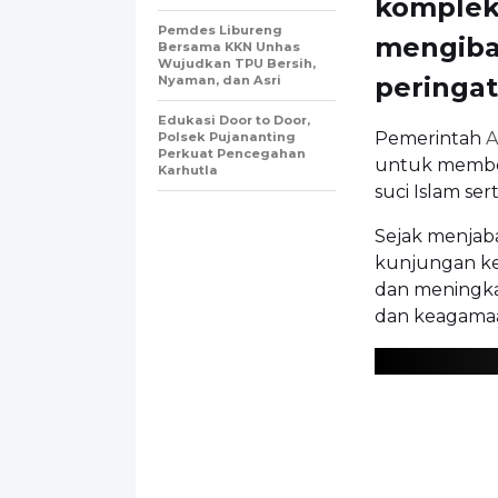
kompleks
Pemdes Libureng
mengiba
Bersama KKN Unhas
Wujudkan TPU Bersih,
peringat
Nyaman, dan Asri
Edukasi Door to Door,
Pemerintah
A
Polsek Pujananting
Perkuat Pencegahan
untuk member
Karhutla
suci Islam se
Sejak menjab
kunjungan ke
dan meningkat
dan keagama