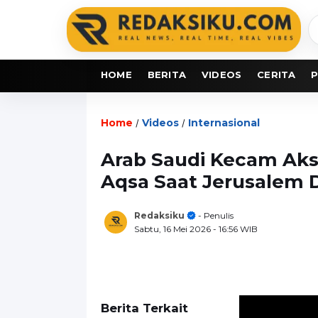
C
b
HOME
BERITA
VIDEOS
CERITA
P
Home
Videos
Internasional
/
/
Arab Saudi Kecam Aksi 
Aqsa Saat Jerusalem 
Redaksiku
- Penulis
Sabtu, 16 Mei 2026
- 16:56 WIB
Berita Terkait