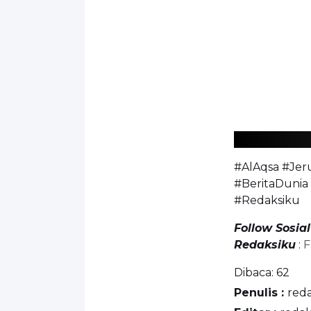
#AlAqsa #Jer
#BeritaDunia
#Redaksiku
Follow Sosia
Redaksiku
:
F
Dibaca:
62
Penulis :
red