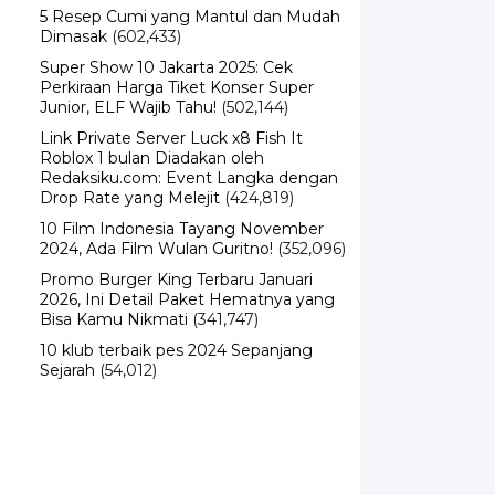
5 Resep Cumi yang Mantul dan Mudah
Dimasak
(602,433)
Super Show 10 Jakarta 2025: Cek
Perkiraan Harga Tiket Konser Super
Junior, ELF Wajib Tahu!
(502,144)
Link Private Server Luck x8 Fish It
Roblox 1 bulan Diadakan oleh
Redaksiku.com: Event Langka dengan
Drop Rate yang Melejit
(424,819)
10 Film Indonesia Tayang November
2024, Ada Film Wulan Guritno!
(352,096)
Promo Burger King Terbaru Januari
2026, Ini Detail Paket Hematnya yang
Bisa Kamu Nikmati
(341,747)
10 klub terbaik pes 2024 Sepanjang
Sejarah
(54,012)