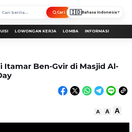
🇮🇩
Cari
Bahasa Indonesia
▼
ari
erita
UISI
LOWONGAN KERJA
LOMBA
INFORMASI
Itamar Ben-Gvir di Masjid Al-
Day
A
A
A