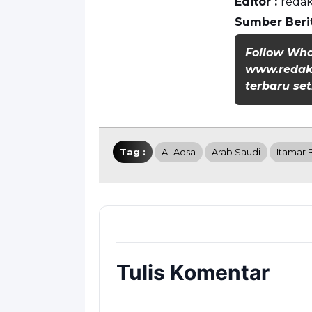
Editor :
redak
Sumber Beri
Follow Wh
www.redaks
terbaru set
Tag :
Al-Aqsa
Arab Saudi
Itamar 
Tulis Komentar