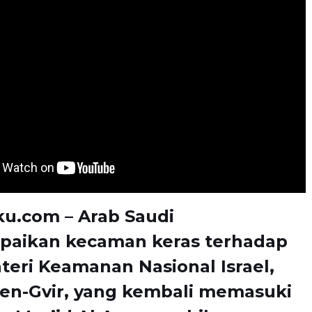
ku.com – Arab Saudi
aikan kecaman keras terhadap
teri Keamanan Nasional Israel,
Ben-Gvir, yang kembali memasuki