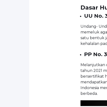
Dasar H
UU No. 
Undang- Unda
memeluk agam
satu bentuk 
kehalalan pad
PP No. 
Melanjutkan d
tahun 2021 me
bersertifikat
mendapatkan 
Indonesia me
berbeda.