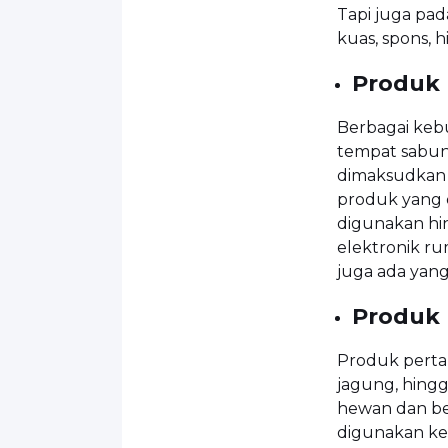
Tapi juga pad
kuas, spons, 
Produk
Berbagai keb
tempat sabun j
dimaksudkan
produk yang d
digunakan hi
elektronik ru
juga ada yang 
Produk 
Produk pertan
jagung, hingg
hewan dan be
digunakan kem