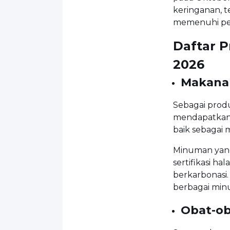
keringanan, 
memenuhi per
Daftar P
2026
Makana
Sebagai produ
mendapatkan s
baik sebagai
Minuman yang 
sertifikasi ha
berkarbonasi.
berbagai min
Obat-o