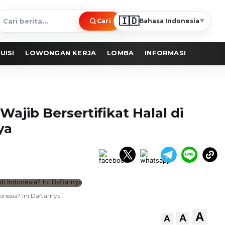
🇮🇩
Cari
Bahasa Indonesia
▼
ari
erita
UISI
LOWONGAN KERJA
LOMBA
INFORMASI
ajib Bersertifikat Halal di
ya
onesia? Ini Daftarnya
A
A
A