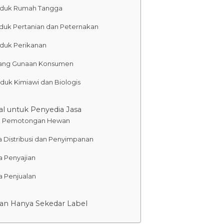
duk Rumah Tangga
duk Pertanian dan Peternakan
duk Perikanan
ang Gunaan Konsumen
duk Kimiawi dan Biologis
al untuk Penyedia Jasa
a Pemotongan Hewan
a Distribusi dan Penyimpanan
a Penyajian
a Penjualan
kan Hanya Sekedar Label