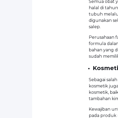
Semua obat ya
halal di tahu
tubuh melalui
digunakan seb
salep.
Perusahaan f
formula dalam
bahan yang d
sudah memiliki
Kosmet
Sebagai salah
kosmetik juga
kosmetik, ba
tambahan kimi
Kewajiban unt
pada produk 