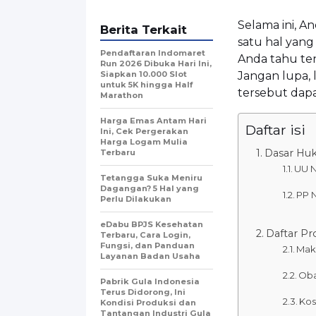
Selama ini, 
Berita Terkait
satu hal yang
Pendaftaran Indomaret
Anda tahu ten
Run 2026 Dibuka Hari Ini,
Siapkan 10.000 Slot
Jangan lupa,
untuk 5K hingga Half
tersebut dapa
Marathon
Harga Emas Antam Hari
Daftar isi
Ini, Cek Pergerakan
Harga Logam Mulia
Dasar Huk
Terbaru
UU N
Tetangga Suka Meniru
Dagangan? 5 Hal yang
PP N
Perlu Dilakukan
eDabu BPJS Kesehatan
Daftar Pr
Terbaru, Cara Login,
Fungsi, dan Panduan
Mak
Layanan Badan Usaha
Oba
Pabrik Gula Indonesia
Terus Didorong, Ini
Kos
Kondisi Produksi dan
Tantangan Industri Gula