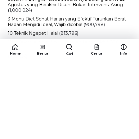
Agustus yang Berakhir Ricuh: Bukan Intervensi Asing
(1,000,024)
3 Menu Diet Sehat Harian yang Efektif Turunkan Berat
Badan Menjadi Ideal, Wajib dicoba!
(900,798)
10 Teknik Ngepet Halal
(813,796)
Cara Download dan Install Bios AetherSX2 PS2
(702,358)
5 Resep Cumi yang Mantul dan Mudah Dimasak
Home
Berita
Cerita
Info
Cari
(602,436)
Super Show 10 Jakarta 2025: Cek Perkiraan Harga Tiket
Konser Super Junior, ELF Wajib Tahu!
(502,154)
Link Private Server Luck x8 Fish It Roblox 1 bulan
Diadakan oleh Redaksiku.com: Event Langka dengan
Drop Rate yang Melejit
(424,826)
10 Film Indonesia Tayang November 2024, Ada Film
Wulan Guritno!
(352,097)
Promo Burger King Terbaru Januari 2026, Ini Detail
Paket Hematnya yang Bisa Kamu Nikmati
(341,748)
10 klub terbaik pes 2024 Sepanjang Sejarah
(54,017)