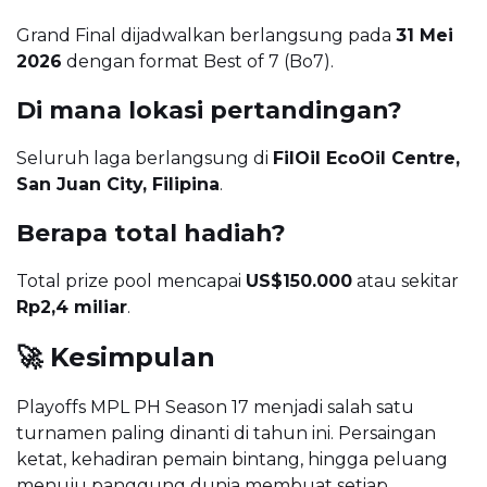
Grand Final dijadwalkan berlangsung pada
31 Mei
2026
dengan format Best of 7 (Bo7).
Di mana lokasi pertandingan?
Seluruh laga berlangsung di
FilOil EcoOil Centre,
San Juan City, Filipina
.
Berapa total hadiah?
Total prize pool mencapai
US$150.000
atau sekitar
Rp2,4 miliar
.
🚀 Kesimpulan
Playoffs MPL PH Season 17 menjadi salah satu
turnamen paling dinanti di tahun ini. Persaingan
ketat, kehadiran pemain bintang, hingga peluang
menuju panggung dunia membuat setiap