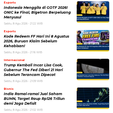
Esports
Indonesia Menggila di GOTF 2026!
ONIC ke Final, Bigetron Berpeluang
Menyusul
Sabtu, 8 Agu 2026 - 21:22 WIB
Esports
Kode Redeem FF Hari Ini 8 Agustus
2026, Buruan Klaim Sebelum
Kehabisan!
Sabtu, 8 Agu 2026 - 21:16 WIB
Internasional
Trump Kembali Incar Lisa Cook,
Gubernur The Fed Diberi 21 Hari
Sebelum Terancam Dipecat
Sabtu, 8 Agu 2026 - 21:09 WIB
Bisnis
India Ramai-ramai Jual Saham
BUMN, Target Raup Rp126 Triliun
demi Jaga Defisit
Sabtu, 8 Agu 2026 - 21:02 WIB