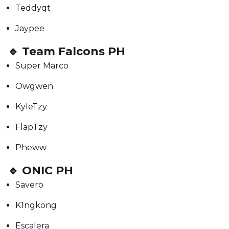
Teddyqt
Jaypee
🔹 Team Falcons PH
Super Marco
Owgwen
KyleTzy
FlapTzy
Pheww
🔹 ONIC PH
Savero
K1ngkong
Escalera