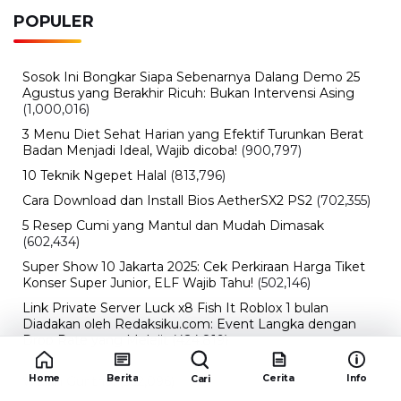
POPULER
Sosok Ini Bongkar Siapa Sebenarnya Dalang Demo 25
Agustus yang Berakhir Ricuh: Bukan Intervensi Asing
(1,000,016)
3 Menu Diet Sehat Harian yang Efektif Turunkan Berat
Badan Menjadi Ideal, Wajib dicoba!
(900,797)
10 Teknik Ngepet Halal
(813,796)
Cara Download dan Install Bios AetherSX2 PS2
(702,355)
5 Resep Cumi yang Mantul dan Mudah Dimasak
(602,434)
Super Show 10 Jakarta 2025: Cek Perkiraan Harga Tiket
Konser Super Junior, ELF Wajib Tahu!
(502,146)
Link Private Server Luck x8 Fish It Roblox 1 bulan
Diadakan oleh Redaksiku.com: Event Langka dengan
Drop Rate yang Melejit
(424,819)
10 Film Indonesia Tayang November 2024, Ada Film
Home
Berita
Cerita
Info
Cari
Wulan Guritno!
(352,096)