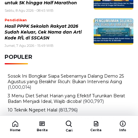
Jumat, 7 Agu 2026 - 15:49 WIB
POPULER
Sosok Ini Bongkar Siapa Sebenarnya Dalang Demo 25
Agustus yang Berakhir Ricuh: Bukan Intervensi Asing
(1,000,014)
3 Menu Diet Sehat Harian yang Efektif Turunkan Berat
Badan Menjadi Ideal, Wajib dicoba!
(900,797)
10 Teknik Ngepet Halal
(813,796)
Cara Download dan Install Bios AetherSX2 PS2
(702,349)
5 Resep Cumi yang Mantul dan Mudah Dimasak
(602,433)
Super Show 10 Jakarta 2025: Cek Perkiraan Harga Tiket
Konser Super Junior, ELF Wajib Tahu!
(502,144)
Link Private Server Luck x8 Fish It Roblox 1 bulan
Diadakan oleh Redaksiku.com: Event Langka dengan
Drop Rate yang Melejit
(424,819)
Home
Berita
Cerita
Info
Cari
10 Film Indonesia Tayang November 2024, Ada Film
Wulan Guritno!
(352,096)