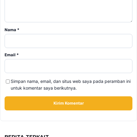
Email
*
Simpan nama, email, dan situs web saya pada peramban ini
untuk komentar saya berikutnya.
BERITA TERKAIT
Jumat, 7 Agustus 2026 - 14:56 WIB
Rencana Gulingkan Pemerintah Iran Gagal, 2 Pejabat
Senior Mossad Dilaporkan Dicopot
Jumat, 7 Agustus 2026 - 11:15 WIB