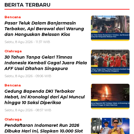
Olahraga
30 Tahun Tanpa Gelar! Timnas
Indonesia Kembali Gagal Juara Piala
AFF Usai Ditahan Singapura
Sabtu, 8 Agu 2026 - 09:06 WIB
Bencana
Gedung Bapenda DKI Terbakar
Hebat, Ini Kronologi dari Api Muncul
hingga 10 Saksi Diperiksa
Sabtu, 8 Agu 2026 - 08:57 WIB
Olahraga
Pendaftaran Indomaret Run 2026
Dibuka Hari Ini, Siapkan 10.000 Slot
untuk 5K hingga Half Marathon
Sabtu, 8 Agu 2026 - 08:45 WIB
Pendidikan
Hasil PPPK Sekolah Rakyat 2026
Sudah Keluar, Cek Nama dan Arti
Kode P/L di SSCASN