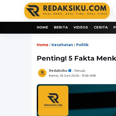
C
b
HOME
BERITA
VIDEOS
CERITA
P
Home
Kesehatan
Politik
/
/
Penting! 5 Fakta Menk
Redaksiku
- Penulis
Kamis, 25 Juni 2026
- 15:56 WIB