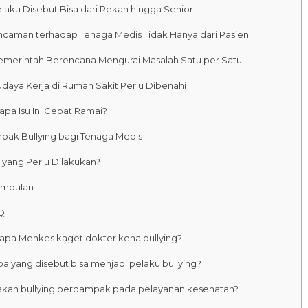
elaku Disebut Bisa dari Rekan hingga Senior
Ancaman terhadap Tenaga Medis Tidak Hanya dari Pasien
Pemerintah Berencana Mengurai Masalah Satu per Satu
udaya Kerja di Rumah Sakit Perlu Dibenahi
apa Isu Ini Cepat Ramai?
ak Bullying bagi Tenaga Medis
 yang Perlu Dilakukan?
impulan
Q
apa Menkes kaget dokter kena bullying?
pa yang disebut bisa menjadi pelaku bullying?
kah bullying berdampak pada pelayanan kesehatan?