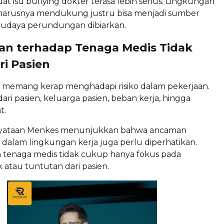
at isu bullying dokter terasa lebih serius. Lingkungan
eharusnya mendukung justru bisa menjadi sumber
 budaya perundungan dibiarkan.
an terhadap Tenaga Medis Tidak
ri Pasien
 memang kerap menghadapi risiko dalam pekerjaan.
ari pasien, keluarga pasien, beban kerja, hingga
t.
yataan Menkes menunjukkan bahwa ancaman
ri dalam lingkungan kerja juga perlu diperhatikan.
 tenaga medis tidak cukup hanya fokus pada
k atau tuntutan dari pasien.