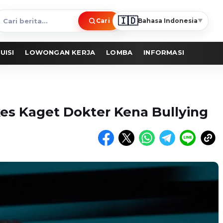
🇮🇩
Cari
Bahasa Indonesia
▼
ari
erita
UISI
LOWONGAN KERJA
LOMBA
INFORMASI
es Kaget Dokter Kena Bullying