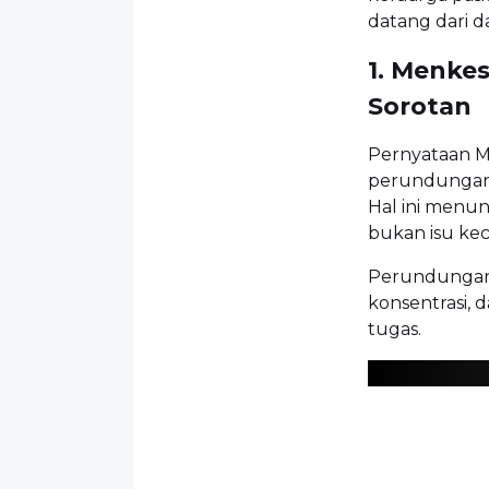
datang dari da
1. Menkes
Sorotan
Pernyataan M
perundungan 
Hal ini menu
bukan isu keci
Perundungan 
konsentrasi,
tugas.