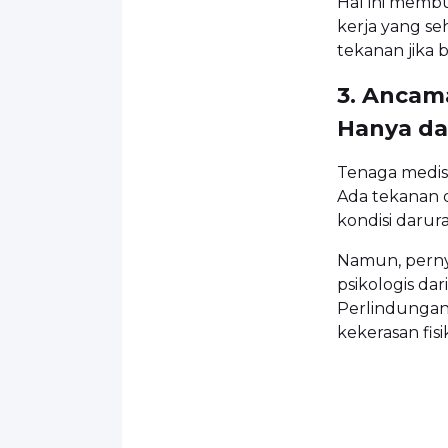
Hal ini membu
kerja yang s
tekanan jika
3. Ancam
Hanya da
Tenaga medis
Ada tekanan d
kondisi darura
Namun, pern
psikologis da
Perlindungan
kekerasan fisi