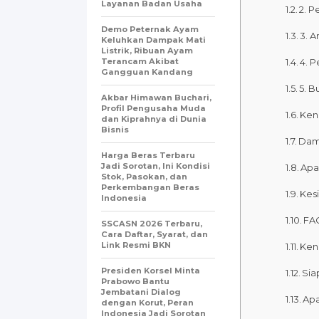
Layanan Badan Usaha
2. P
Demo Peternak Ayam
3. 
Keluhkan Dampak Mati
Listrik, Ribuan Ayam
Terancam Akibat
4. 
Gangguan Kandang
5. B
Akbar Himawan Buchari,
Profil Pengusaha Muda
Ken
dan Kiprahnya di Dunia
Bisnis
Damp
Harga Beras Terbaru
Jadi Sorotan, Ini Kondisi
Apa
Stok, Pasokan, dan
Perkembangan Beras
Kes
Indonesia
FA
SSCASN 2026 Terbaru,
Cara Daftar, Syarat, dan
Link Resmi BKN
Ken
Presiden Korsel Minta
Sia
Prabowo Bantu
Jembatani Dialog
Apa
dengan Korut, Peran
Indonesia Jadi Sorotan