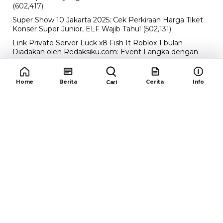
(602,417)
Super Show 10 Jakarta 2025: Cek Perkiraan Harga Tiket
Konser Super Junior, ELF Wajib Tahu!
(502,131)
Link Private Server Luck x8 Fish It Roblox 1 bulan
Diadakan oleh Redaksiku.com: Event Langka dengan
Drop Rate yang Melejit
(424,809)
10 Film Indonesia Tayang November 2024, Ada Film
Home
Berita
Cerita
Info
Cari
Wulan Guritno!
(352,092)
Promo Burger King Terbaru Januari 2026, Ini Detail
Paket Hematnya yang Bisa Kamu Nikmati
(341,742)
10 klub terbaik pes 2024 Sepanjang Sejarah
(53,991)
Redaksiku.com
Alamat : STC SENAYAN LT.4 ROOM 31-34 Jl. Asia
Afrika , Pintu IX Senayan, RT.1/RW.3, Gelora,
Kecamatan Tanah Abang, Daerah Khusus Ibukota
Jakarta 10270
Email : redaksiku.official@gmail.com