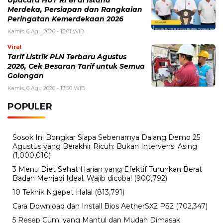
Upacara HUT RI 81 di Istana
Merdeka, Persiapan dan Rangkaian
Peringatan Kemerdekaan 2026
Kamis, 6 Agu 2026 - 15:01 WIB
Viral
Tarif Listrik PLN Terbaru Agustus
2026, Cek Besaran Tarif untuk Semua
Golongan
Kamis, 6 Agu 2026 - 13:50 WIB
POPULER
Sosok Ini Bongkar Siapa Sebenarnya Dalang Demo 25
Agustus yang Berakhir Ricuh: Bukan Intervensi Asing
(1,000,010)
3 Menu Diet Sehat Harian yang Efektif Turunkan Berat
Badan Menjadi Ideal, Wajib dicoba!
(900,792)
10 Teknik Ngepet Halal
(813,791)
Cara Download dan Install Bios AetherSX2 PS2
(702,347)
5 Resep Cumi yang Mantul dan Mudah Dimasak