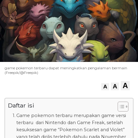
game pokemon terbaru dapat meningkatkan pengalaman bermain
(Freepik/@Freepik)
A
A
A
Daftar isi
Game pokemon terbaru merupakan game versi
terbaru dari Nintendo dan Game Freak, setelah
kesuksesan game “Pokemon Scarlet and Violet”
yang telah dirilis terlebih dahulu pada November