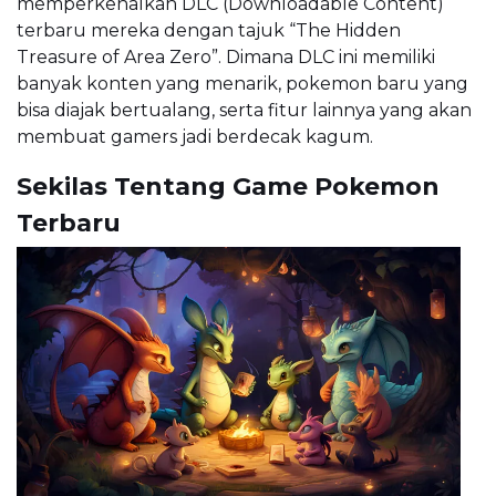
memperkenalkan DLC (Downloadable Content)
terbaru mereka dengan tajuk “The Hidden
Treasure of Area Zero”. Dimana DLC ini memiliki
banyak konten yang menarik, pokemon baru yang
bisa diajak bertualang, serta fitur lainnya yang akan
membuat gamers jadi berdecak kagum.
Sekilas Tentang Game Pokemon
Terbaru