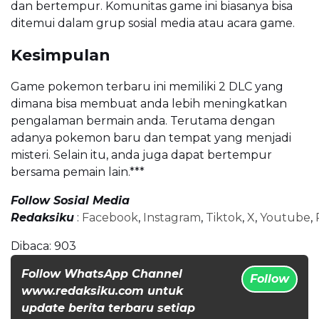
dan bertempur. Komunitas game ini biasanya bisa
ditemui dalam grup sosial media atau acara game.
Kesimpulan
Game pokemon terbaru ini memiliki 2 DLC yang
dimana bisa membuat anda lebih meningkatkan
pengalaman bermain anda. Terutama dengan
adanya pokemon baru dan tempat yang menjadi
misteri. Selain itu, anda juga dapat bertempur
bersama pemain lain.***
Follow Sosial Media
Redaksiku
:
Facebook
,
Instagram
,
Tiktok
,
X
,
Youtube
,
Dibaca:
903
Follow WhatsApp Channel
Follow
www.redaksiku.com untuk
update berita terbaru setiap