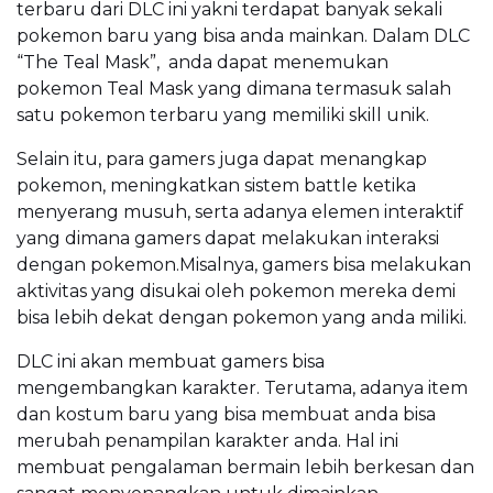
terbaru dari DLC ini yakni terdapat banyak sekali
pokemon baru yang bisa anda mainkan. Dalam DLC
“The Teal Mask”, anda dapat menemukan
pokemon Teal Mask yang dimana termasuk salah
satu pokemon terbaru yang memiliki skill unik.
Selain itu, para gamers juga dapat menangkap
pokemon, meningkatkan sistem battle ketika
menyerang musuh, serta adanya elemen interaktif
yang dimana gamers dapat melakukan interaksi
dengan pokemon.Misalnya, gamers bisa melakukan
aktivitas yang disukai oleh pokemon mereka demi
bisa lebih dekat dengan pokemon yang anda miliki.
DLC ini akan membuat gamers bisa
mengembangkan karakter. Terutama, adanya item
dan kostum baru yang bisa membuat anda bisa
merubah penampilan karakter anda. Hal ini
membuat pengalaman bermain lebih berkesan dan