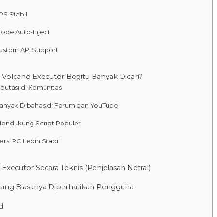
FPS Stabil
Mode Auto-Inject
Custom API Support
Volcano Executor Begitu Banyak Dicari?
eputasi di Komunitas
Banyak Dibahas di Forum dan YouTube
Mendukung Script Populer
Versi PC Lebih Stabil
a Executor Secara Teknis (Penjelasan Netral)
ang Biasanya Diperhatikan Pengguna
d