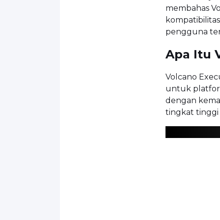
membahas Vol
kompatibilita
pengguna te
Apa Itu 
Volcano Exec
untuk platfor
dengan kemam
tingkat tinggi