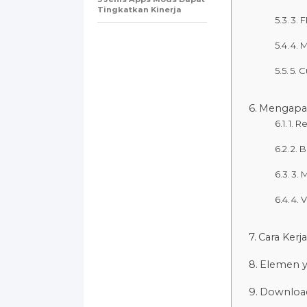
Tingkatkan Kinerja
3. 
4. 
5. 
Mengapa 
1. R
2. 
3. 
4. 
Cara Kerj
Elemen y
Downloa