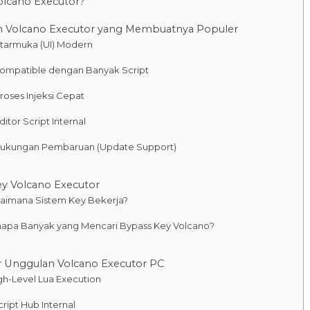
olcano Executor?
n Volcano Executor yang Membuatnya Populer
Antarmuka (UI) Modern
Compatible dengan Banyak Script
Proses Injeksi Cepat
Editor Script Internal
Dukungan Pembaruan (Update Support)
ey Volcano Executor
aimana Sistem Key Bekerja?
apa Banyak yang Mencari Bypass Key Volcano?
ur Unggulan Volcano Executor PC
igh-Level Lua Execution
cript Hub Internal