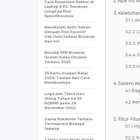
Apa Itu V
Cara Download Roblox di
Laptop & PC: Panduan
Lengkap Plus
Kelebiha
Spesifikasinya
1. 
Menikmati Akhir Pekan
2. 
dengan Film Favorit?
Cek Dulu Jadwal Bioskop
Hari Ini!
3. 
Xnxubd VPN Browser
4. 
Unduh Video Chrome
Terbaru 2025
5. 
30 Kartu Ucapan Natal
2024: Tautan dan Cara
Membuatnya
Sistem K
Bag
Logo dan Tema Hari
Ulang Tahun ke-53
Ken
KORPRI pada 29
November 2024
Fitur-Fit
Game Pokemon Terbaru
Terinspirasi Budaya
1. H
Jepang
2. S
3 Jenis Apps Mods Dapat