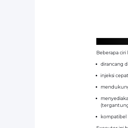
Beberapa ciri
dirancang d
injeksi cepat
mendukung 
menyediakan
(tergantung 
kompatibel