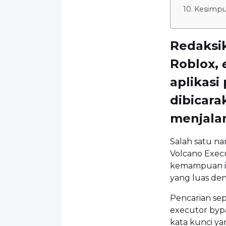
Kesimpu
Redaksi
Roblox,
aplikasi
dibicar
menjalan
Salah satu n
Volcano Exec
kemampuan inj
yang luas den
Pencarian sep
executor bypa
kata kunci yan