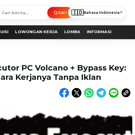
🇮🇩
Cari
Bahasa Indonesia
▼
ari
erita
UISI
LOWONGAN KERJA
LOMBA
INFORMASI
utor PC Volcano + Bypass Key:
Cara Kerjanya Tanpa Iklan