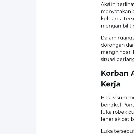
Aksi ini terli
menyatakan b
keluarga ters
mengambil ti
Dalam ruanga
dorongan dar
menghindar. 
situasi berla
Korban 
Kerja
Hasil visum m
bengkel Pont
luka robek cuk
leher akibat 
Luka tersebu