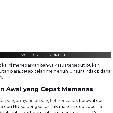
SCROLL TO RESUME CONTENT
ngka ini menegaskan bahwa kasus tersebut bukan
utan biasa, tetapi telah memenuhi unsur tindak pidana
n.
an Awal yang Cepat Memanas
us penganiayaan di bengkel Pontianak
berawal dari
S dan HN ke bengkel untuk mencari dua cucu TS
di lokasi itu. Pertemuan itu mempertemukan TS