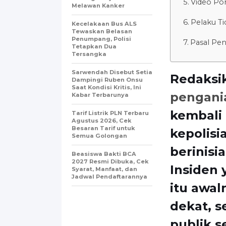
Video Po
Melawan Kanker
Pelaku Ti
Kecelakaan Bus ALS
Tewaskan Belasan
Penumpang, Polisi
Pasal Pe
Tetapkan Dua
Tersangka
Sarwendah Disebut Setia
Redaksi
Dampingi Ruben Onsu
Saat Kondisi Kritis, Ini
pengani
Kabar Terbarunya
kembali
Tarif Listrik PLN Terbaru
Agustus 2026, Cek
Besaran Tarif untuk
kepolis
Semua Golongan
berinisi
Beasiswa Bakti BCA
2027 Resmi Dibuka, Cek
Insiden 
Syarat, Manfaat, dan
Jadwal Pendaftarannya
itu awal
dekat, 
publik s