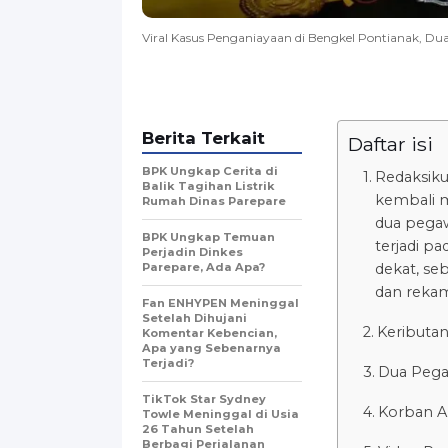
Viral Kasus Penganiayaan di Bengkel Pontianak, Du
Berita Terkait
Daftar isi
BPK Ungkap Cerita di
Redaksiku
Balik Tagihan Listrik
kembali m
Rumah Dinas Parepare
dua pegaw
BPK Ungkap Temuan
terjadi pa
Perjadin Dinkes
Parepare, Ada Apa?
dekat, se
dan rekam
Fan ENHYPEN Meninggal
Setelah Dihujani
Keributa
Komentar Kebencian,
Apa yang Sebenarnya
Terjadi?
Dua Pega
TikTok Star Sydney
Korban A
Towle Meninggal di Usia
26 Tahun Setelah
Berbagi Perjalanan