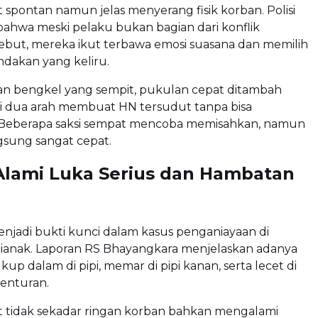
hat spontan namun jelas menyerang fisik korban. Polisi
ahwa meski pelaku bukan bagian dari konflik
ebut, mereka ikut terbawa emosi suasana dan memilih
ndakan yang keliru.
n bengkel yang sempit, pukulan cepat ditambah
i dua arah membuat HN tersudut tanpa bisa
Beberapa saksi sempat mencoba memisahkan, namun
ngsung sangat cepat.
Alami Luka Serius dan Hambatan
enjadi bukti kunci dalam kasus penganiayaan di
ianak. Laporan RS Bhayangkara menjelaskan adanya
up dalam di pipi, memar di pipi kanan, serta lecet di
benturan.
t tidak sekadar ringan korban bahkan mengalami