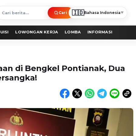
🇮🇩
Cari
Bahasa Indonesia
▼
ari
erita
UISI
LOWONGAN KERJA
LOMBA
INFORMASI
aan di Bengkel Pontianak, Dua
ersangka!