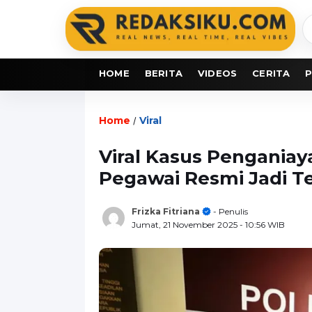
C
b
HOME
BERITA
VIDEOS
CERITA
P
Home
Viral
/
Viral Kasus Penganiay
Pegawai Resmi Jadi T
Frizka Fitriana
- Penulis
Jumat, 21 November 2025
- 10:56 WIB