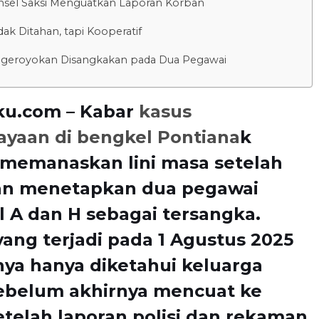
nsel Saksi Menguatkan Laporan Korban
dak Ditahan, tapi Kooperatif
ngeroyokan Disangkakan pada Dua Pegawai
ku.com – Kabar
kasus
ayaan di bengkel Pontiana
k
 memanaskan lini masa setelah
ian menetapkan dua pegawai
al A dan H sebagai tersangka.
yang terjadi pada 1 Agustus 2025
nya hanya diketahui keluarga
sebelum akhirnya mencuat ke
etelah laporan polisi dan rekaman