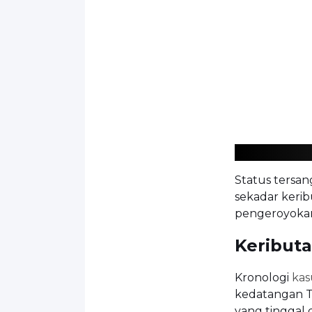
Status tersa
sekadar kerib
pengeroyoka
Keribut
Kronologi
kas
kedatangan T
yang tinggal 