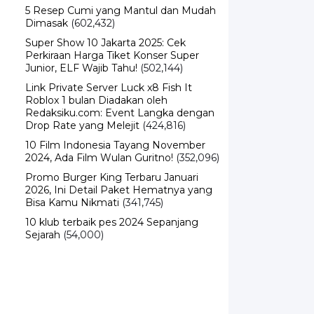
Dimasak
(602,432)
Super Show 10 Jakarta 2025: Cek
Perkiraan Harga Tiket Konser Super
Junior, ELF Wajib Tahu!
(502,144)
Link Private Server Luck x8 Fish It
Roblox 1 bulan Diadakan oleh
Redaksiku.com: Event Langka dengan
Drop Rate yang Melejit
(424,816)
10 Film Indonesia Tayang November
2024, Ada Film Wulan Guritno!
(352,096)
Promo Burger King Terbaru Januari
2026, Ini Detail Paket Hematnya yang
Bisa Kamu Nikmati
(341,745)
10 klub terbaik pes 2024 Sepanjang
Sejarah
(54,000)