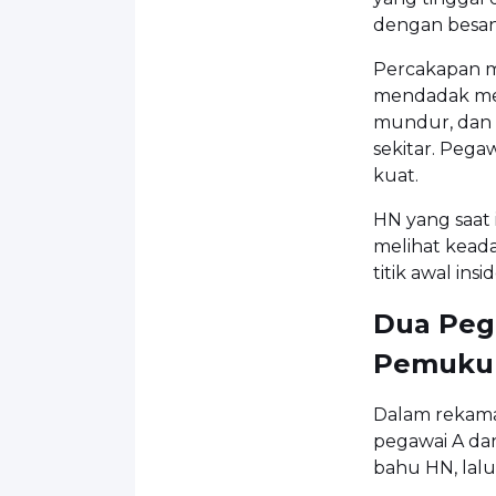
dengan besan
Percakapan m
mendadak mem
mundur, dan 
sekitar. Peg
kuat.
HN yang saat 
melihat kead
titik awal ins
Dua Peg
Pemuku
Dalam rekaman
pegawai A da
bahu HN, lal