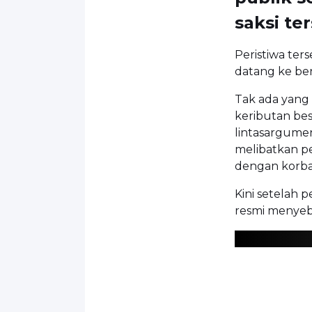
saksi te
Peristiwa te
datang ke be
Tak ada yang
keributan bes
lintasargume
melibatkan p
dengan korba
Kini setelah p
resmi menyeb