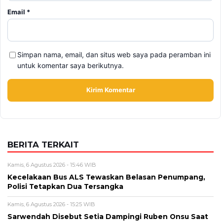
Alamat email tidak akan dipublikasikan. Kolom wajib ditandai *.