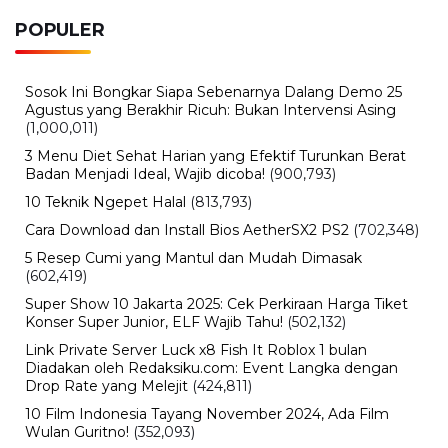
Rabu, 5 Agustus 2026 - 09:29 WIB
Rumor iPhone Air 2 Makin Kuat, Kamera Ganda dan
Chip 2nm Jadi Sorotan
BERITA TERBARU
Internasional
Sertijab Polres Barru, Kapolres
Dorong Pelayanan kepada
Masyarakat
Kamis, 6 Agu 2026 - 21:17 WIB
Viral
Kecelakaan Bus ALS Tewaskan
Belasan Penumpang, Polisi Tetapkan
Dua Tersangka
Kamis, 6 Agu 2026 - 15:46 WIB
Viral
Sarwendah Disebut Setia Dampingi
Ruben Onsu Saat Kondisi Kritis, Ini