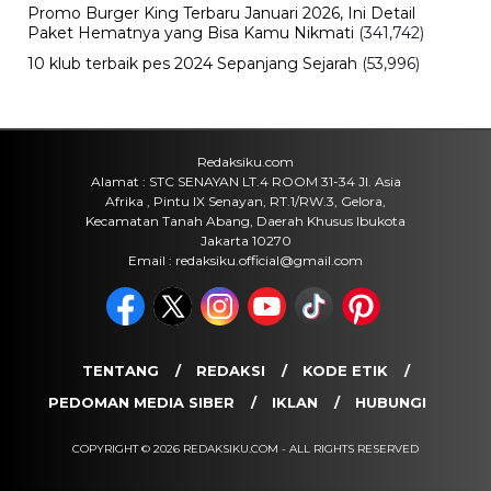
Kabar Terbarunya
Kamis, 6 Agu 2026 - 15:25 WIB
Sejarah
Cara Ikut Upacara Kemerdekaan di
Istana 17 Agustus 2026, Syarat dan
Link Pendaftaran
Kamis, 6 Agu 2026 - 15:19 WIB
Keuangan
Harga Emas Antam Hari Ini, Cek
Pergerakan Harga Logam Mulia
Terbaru
Kamis, 6 Agu 2026 - 15:09 WIB
POPULER
Sosok Ini Bongkar Siapa Sebenarnya Dalang Demo 25
Agustus yang Berakhir Ricuh: Bukan Intervensi Asing
(1,000,011)
3 Menu Diet Sehat Harian yang Efektif Turunkan Berat
Badan Menjadi Ideal, Wajib dicoba!
(900,793)