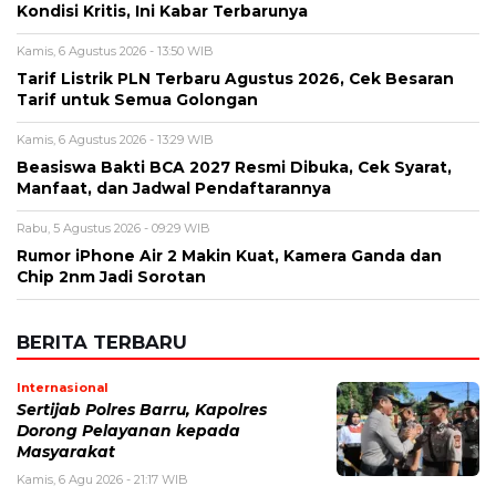
Komentar
*
Nama
*
Email
*
Simpan nama, email, dan situs web saya pada peramban ini
untuk komentar saya berikutnya.