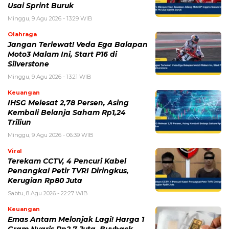
Minggu, 9 Agu 2026 - 13:21 WIB
Keuangan
IHSG Melesat 2,78 Persen, Asing
Kembali Belanja Saham Rp1,24
Triliun
Minggu, 9 Agu 2026 - 06:39 WIB
Viral
Terekam CCTV, 4 Pencuri Kabel
Penangkal Petir TVRI Diringkus,
Kerugian Rp80 Juta
Sabtu, 8 Agu 2026 - 22:27 WIB
Keuangan
Emas Antam Melonjak Lagi! Harga 1
Gram Nyaris Rp2,7 Juta, Buyback
Naik Rp50 Ribu
Sabtu, 8 Agu 2026 - 22:09 WIB
POPULER