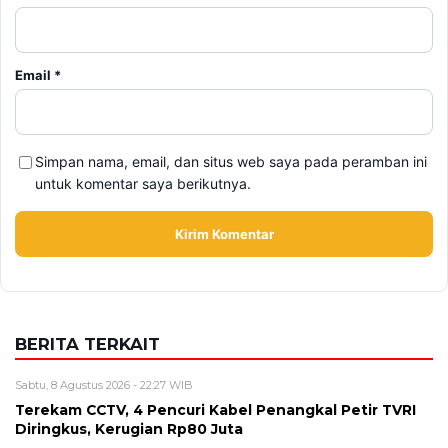
Simpan nama, email, dan situs web saya pada peramban ini
untuk komentar saya berikutnya.
BERITA TERKAIT
Sabtu, 8 Agustus 2026 - 22:27 WIB
Terekam CCTV, 4 Pencuri Kabel Penangkal Petir TVRI
Diringkus, Kerugian Rp80 Juta
Sabtu, 8 Agustus 2026 - 16:49 WIB
Babah Alun Borong 61 Land Cruiser FJ Sekaligus,
Ternyata Bukan untuk Koleksi
Sabtu, 8 Agustus 2026 - 14:50 WIB
Daftar Promo Double Date Agustus 2026, Banyak