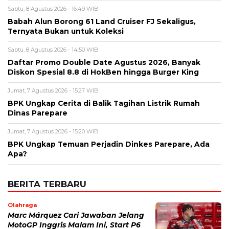
Diskon Spesial 8.8 di HokBen hingga Burger King ‎
Jumat, 7 Agustus 2026 - 15:27 WIB
BPK Ungkap Cerita di Balik Tagihan Listrik Rumah
Dinas Parepare
Jumat, 7 Agustus 2026 - 15:20 WIB
BPK Ungkap Temuan Perjadin Dinkes Parepare, Ada
Apa?
BERITA TERBARU
Olahraga
Marc Márquez Cari Jawaban Jelang
MotoGP Inggris Malam Ini, Start P6
Usai Sprint Buruk
Minggu, 9 Agu 2026 - 13:29 WIB
Olahraga
Jangan Terlewat! Veda Ega Balapan
Moto3 Malam Ini, Start P16 di
Silverstone