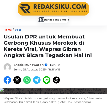
🇮🇩
Bahasa Indonesia
▼
/
Home
Viral
Usulan DPR untuk Membuat
Gerbong Khusus Merokok di
Kereta Viral, Wapres Gibran
Angkat Bicara Tegaskan Hal Ini
Shofia Munawaroh
- Penulis
Senin, 25 Agustus 2025
- 18:11 WIB
Wapres Gibran tolak usulan gerbong merokok di kereta api, fokus pada
kesehatan ibu hamil, lansia, dan balita. (Foto: Dok. Kemenpora)