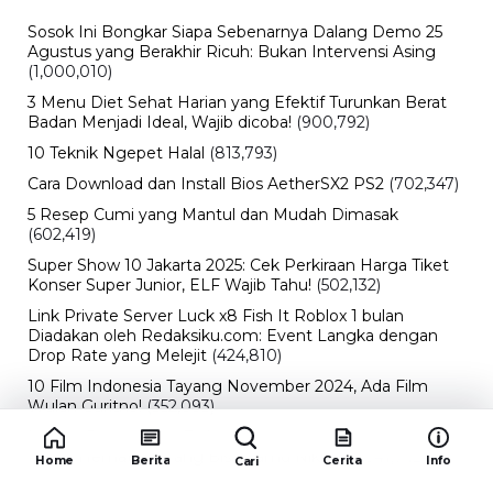
Sosok Ini Bongkar Siapa Sebenarnya Dalang Demo 25
Agustus yang Berakhir Ricuh: Bukan Intervensi Asing
(1,000,010)
3 Menu Diet Sehat Harian yang Efektif Turunkan Berat
Badan Menjadi Ideal, Wajib dicoba!
(900,792)
10 Teknik Ngepet Halal
(813,793)
Cara Download dan Install Bios AetherSX2 PS2
(702,347)
5 Resep Cumi yang Mantul dan Mudah Dimasak
(602,419)
Super Show 10 Jakarta 2025: Cek Perkiraan Harga Tiket
Konser Super Junior, ELF Wajib Tahu!
(502,132)
Link Private Server Luck x8 Fish It Roblox 1 bulan
Diadakan oleh Redaksiku.com: Event Langka dengan
Drop Rate yang Melejit
(424,810)
10 Film Indonesia Tayang November 2024, Ada Film
Wulan Guritno!
(352,093)
Promo Burger King Terbaru Januari 2026, Ini Detail
Paket Hematnya yang Bisa Kamu Nikmati
(341,742)
Home
Berita
Cerita
Info
Cari
10 klub terbaik pes 2024 Sepanjang Sejarah
(53,994)