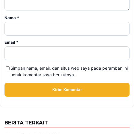
Email
*
Simpan nama, email, dan situs web saya pada peramban ini
untuk komentar saya berikutnya.
BERITA TERKAIT
Minggu, 9 Agustus 2026 - 15:15 WIB
Nama Febrio Adiono Muncul dalam Kasus Sutrimo,
Kejagung Ungkap Status Sebenarnya
Minggu, 9 Agustus 2026 - 14:57 WIB
Deadline Refund Lewat, Jaminan Tampia Tour ke
UMKO Kini Dipertanyakan