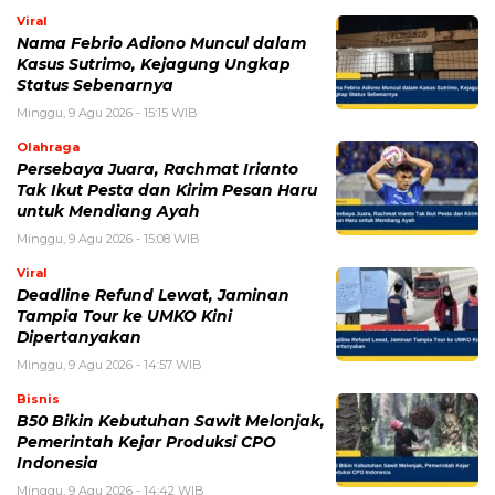
Persebaya Juara, Rachmat Irianto
Tak Ikut Pesta dan Kirim Pesan Haru
untuk Mendiang Ayah
Minggu, 9 Agu 2026 - 15:08 WIB
Viral
Deadline Refund Lewat, Jaminan
Tampia Tour ke UMKO Kini
Dipertanyakan
Minggu, 9 Agu 2026 - 14:57 WIB
Bisnis
B50 Bikin Kebutuhan Sawit Melonjak,
Pemerintah Kejar Produksi CPO
Indonesia
Minggu, 9 Agu 2026 - 14:42 WIB
Bisnis
Baru 2 Tahun Berdiri, Startup Chip AI
OLIX Kini Bernilai Rp60 Triliun
Minggu, 9 Agu 2026 - 14:14 WIB
POPULER