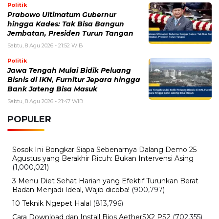
Politik
Prabowo Ultimatum Gubernur
hingga Kades: Tak Bisa Bangun
Jembatan, Presiden Turun Tangan
Sabtu, 8 Agu 2026 - 21:52 WIB
Politik
Jawa Tengah Mulai Bidik Peluang
Bisnis di IKN, Furnitur Jepara hingga
Bank Jateng Bisa Masuk
Sabtu, 8 Agu 2026 - 21:47 WIB
POPULER
Sosok Ini Bongkar Siapa Sebenarnya Dalang Demo 25
Agustus yang Berakhir Ricuh: Bukan Intervensi Asing
(1,000,021)
3 Menu Diet Sehat Harian yang Efektif Turunkan Berat
Badan Menjadi Ideal, Wajib dicoba!
(900,797)
10 Teknik Ngepet Halal
(813,796)
Cara Download dan Install Bios AetherSX2 PS2
(702,355)