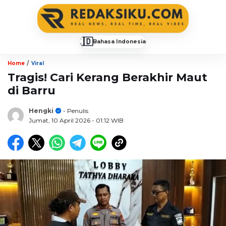
🇮🇩
Bahasa Indonesia
▼
/
Home
Viral
Tragis! Cari Kerang Berakhir Maut
di Barru
Hengki
- Penulis
Jumat, 10 April 2026
- 01:12 WIB