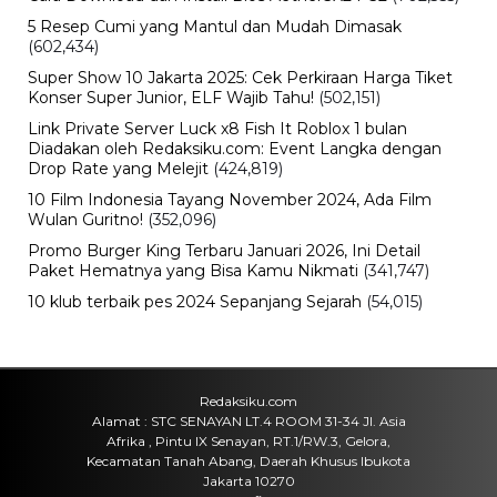
5 Resep Cumi yang Mantul dan Mudah Dimasak
(602,434)
Super Show 10 Jakarta 2025: Cek Perkiraan Harga Tiket
Konser Super Junior, ELF Wajib Tahu!
(502,151)
Link Private Server Luck x8 Fish It Roblox 1 bulan
Diadakan oleh Redaksiku.com: Event Langka dengan
Drop Rate yang Melejit
(424,819)
10 Film Indonesia Tayang November 2024, Ada Film
Wulan Guritno!
(352,096)
Promo Burger King Terbaru Januari 2026, Ini Detail
Paket Hematnya yang Bisa Kamu Nikmati
(341,747)
10 klub terbaik pes 2024 Sepanjang Sejarah
(54,015)
Redaksiku.com
Alamat : STC SENAYAN LT.4 ROOM 31-34 Jl. Asia
Afrika , Pintu IX Senayan, RT.1/RW.3, Gelora,
Kecamatan Tanah Abang, Daerah Khusus Ibukota
Jakarta 10270