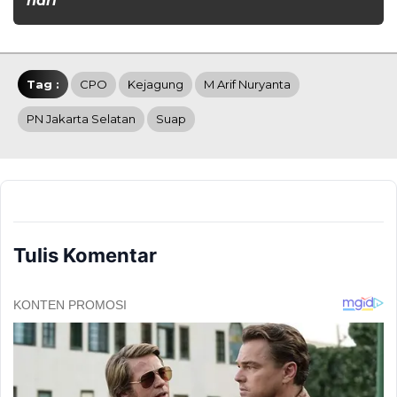
hari
Tag :
CPO
Kejagung
M Arif Nuryanta
PN Jakarta Selatan
Suap
Tulis Komentar