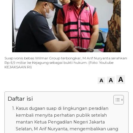
Suap vonis bebas Wilmar Group terbongkar, M Arif Nuryanta serahkan
Rp 6,9 miliar ke Kejagung sebagai bukti hukum. (Foto: Youtube
KEJAKSAAN RI)
A
A
A
Daftar isi
Kasus dugaan suap di lingkungan peradilan
kembali menyita perhatian publik setelah
mantan Ketua Pengadilan Negeri Jakarta
Selatan, M Arif Nuryanta, mengembalikan uang