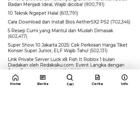
Badan Menjadi Ideal, Wajib dicoba!
(900,791)
10 Teknik Ngepet Halal
(813,791)
Cara Download dan Install Bios AetherSX2 PS2
(702,346)
5 Resep Cumi yang Mantul dan Mudah Dimasak
(602,417)
Super Show 10 Jakarta 2025: Cek Perkiraan Harga Tiket
Konser Super Junior, ELF Wajib Tahu!
(502,131)
Link Private Server Luck x8 Fish It Roblox 1 bulan
Diadakan oleh Redaksiku.com: Event Langka dengan
Drop Rate yang Melejit
(424,809)
10 Film Indonesia Tayang November 2024, Ada Film
Home
Berita
Cerita
Info
Cari
Wulan Guritno!
(352,092)
Promo Burger King Terbaru Januari 2026, Ini Detail
Paket Hematnya yang Bisa Kamu Nikmati
(341,742)
10 klub terbaik pes 2024 Sepanjang Sejarah
(53,990)
Redaksiku.com