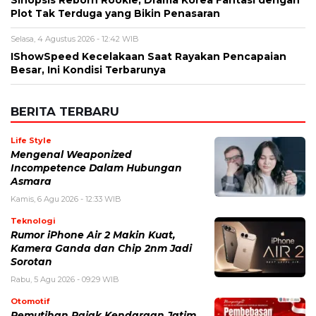
Sinopsis Reborn Rookie, Drama Korea Fantasi dengan
Plot Tak Terduga yang Bikin Penasaran
Selasa, 4 Agustus 2026 - 12:42 WIB
IShowSpeed Kecelakaan Saat Rayakan Pencapaian
Besar, Ini Kondisi Terbarunya
BERITA TERBARU
Life Style
Mengenal Weaponized
Incompetence Dalam Hubungan
Asmara
Kamis, 6 Agu 2026 - 12:33 WIB
Teknologi
Rumor iPhone Air 2 Makin Kuat,
Kamera Ganda dan Chip 2nm Jadi
Sorotan
Rabu, 5 Agu 2026 - 09:29 WIB
Otomotif
Pemutihan Pajak Kendaraan Jatim