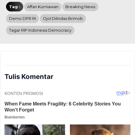
Tag :
Affan Kurniawan
Breaking News
Demo DPR RI
Ojol Dilindas Brimob
Tagar RIP Indonesia Democracy
Tulis Komentar