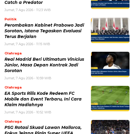
Catch a Predator
Jumat, 7 Agu 2026 - 11:23 WIB
Politik
Perombakan Kabinet Prabowo Jadi
Sorotan, Istana Tegaskan Evaluasi
Terus Berjalan
Jumat, 7 Agu 2026 - 11:15 WIB
Olahraga
Real Madrid Beri Ultimatum Vinícius
Júnior, Masa Depan Kontrak Jadi
Sorotan
Jumat, 7 Agu 2026 - 10:59 WIB
Olahraga
EA Sports Rilis Kode Redeem FC
Mobile dan Event Terbaru, Ini Cara
Klaim Hadiahnya
Jumat, 7 Agu 2026 - 10:52 WIB
Olahraga
PSG Rotasi Skuad Lawan Mallorca,
Fokus Jelang Piala Super UEFA