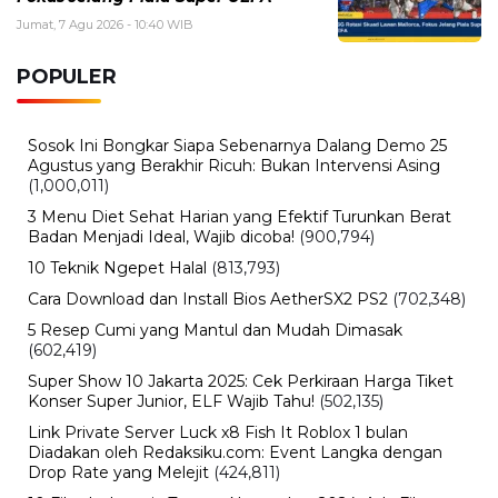
Jumat, 7 Agu 2026 - 10:40 WIB
POPULER
Sosok Ini Bongkar Siapa Sebenarnya Dalang Demo 25
Agustus yang Berakhir Ricuh: Bukan Intervensi Asing
(1,000,011)
3 Menu Diet Sehat Harian yang Efektif Turunkan Berat
Badan Menjadi Ideal, Wajib dicoba!
(900,794)
10 Teknik Ngepet Halal
(813,793)
Cara Download dan Install Bios AetherSX2 PS2
(702,348)
5 Resep Cumi yang Mantul dan Mudah Dimasak
(602,419)
Super Show 10 Jakarta 2025: Cek Perkiraan Harga Tiket
Konser Super Junior, ELF Wajib Tahu!
(502,135)
Link Private Server Luck x8 Fish It Roblox 1 bulan
Diadakan oleh Redaksiku.com: Event Langka dengan
Drop Rate yang Melejit
(424,811)