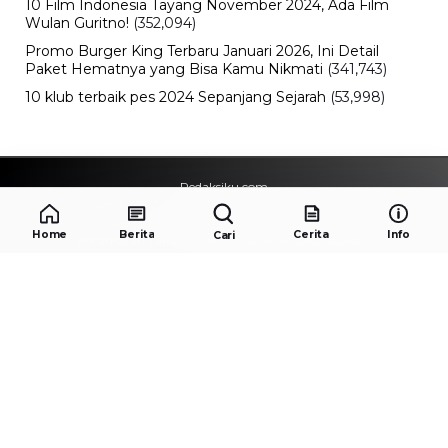
10 Film Indonesia Tayang November 2024, Ada Film
Wulan Guritno!
(352,094)
Promo Burger King Terbaru Januari 2026, Ini Detail
Paket Hematnya yang Bisa Kamu Nikmati
(341,743)
10 klub terbaik pes 2024 Sepanjang Sejarah
(53,998)
Redaksiku.com
Alamat : STC SENAYAN LT.4 ROOM 31-34 Jl. Asia
Afrika , Pintu IX Senayan, RT.1/RW.3, Gelora,
Home
Berita
Cerita
Info
Cari
Kecamatan Tanah Abang, Daerah Khusus Ibukota
Jakarta 10270
Email : redaksiku.official@gmail.com
TENTANG
REDAKSI
KODE ETIK
PEDOMAN MEDIA SIBER
IKLAN
HUBUNGI