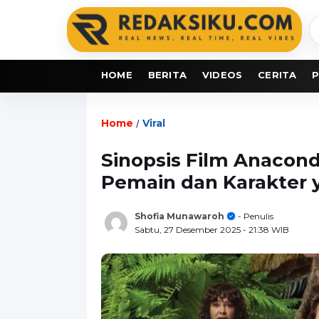
C
b
HOME
BERITA
VIDEOS
CERITA
P
Home
Viral
/
Sinopsis Film Anacon
Pemain dan Karakter 
Shofia Munawaroh
- Penulis
Sabtu, 27 Desember 2025
- 21:38 WIB