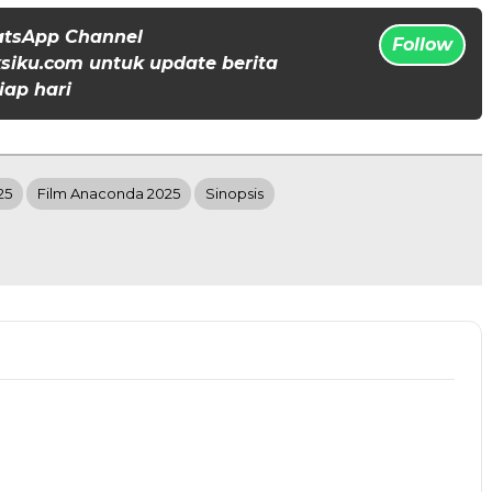
atsApp Channel
Follow
iku.com untuk update berita
iap hari
25
Film Anaconda 2025
Sinopsis