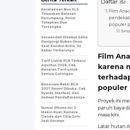
Daftar isi
Kecelakaan Bus ALS
Film Anac
Tewaskan Belasan
pendekata
Penumpang, Polisi
Tetapkan Dua
populer p
Tersangka
Sino
Sarwendah Disebut Setia
Dampingi Ruben Onsu
Saat Kondisi Kritis, Ini
Kabar Terbarunya
Film An
Tarif Listrik PLN Terbaru
karena 
Agustus 2026, Cek
Besaran Tarif untuk
Semua Golongan
terhadap
Beasiswa Bakti BCA
populer 
2027 Resmi Dibuka, Cek
Syarat, Manfaat, dan
Jadwal Pendaftarannya
Proyek ini me
paruh baya d
Rumor iPhone Air 2
Makin Kuat, Kamera
masa kini.
Ganda dan Chip 2nm
Jadi Sorotan
Latar hutan 