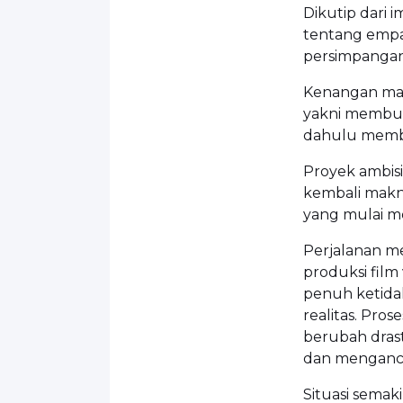
Dikutip dari 
tentang empat
persimpangan 
Kenangan mas
yakni membuat
dahulu membe
Proyek ambis
kembali makn
yang mulai m
Perjalanan m
produksi film
penuh ketidak
realitas. Pro
berubah dras
dan menganca
Situasi semak