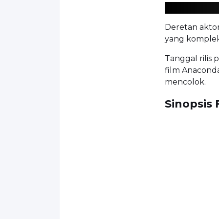
Deretan akto
yang kompleks
Tanggal rili
film Anacond
mencolok.
Sinopsis