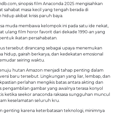
imdb.com, sinopsis film Anaconda 2025 mengisahkan
 sahabat masa kecil yang tengah berada di
hidup akibat krisis paruh baya.
a muda membawa kelompok ini pada satu ide nekat,
 ulang film horor favorit dari dekade 1990-an yang
ntuk ikatan persahabatan.
ius tersebut dirancang sebagai upaya menemukan
a hidup, gairah berkarya, dan kedekatan emosional
emudar seiring waktu.
enuju hutan Amazon menjadi tahap penting dalam
 versi baru tersebut. Lingkungan yang liar, lembap, dan
pastian perlahan mengikis batas antara akting dan
ses pengambilan gambar yang awalnya terasa konyol
tis ketika seekor anaconda raksasa sungguhan muncul
m keselamatan seluruh kru.
in genting karena keterbatasan teknologi, minimnya