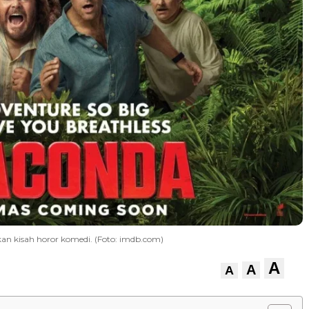
an kisah horor komedi. (Foto: imdb.com)
A
A
A