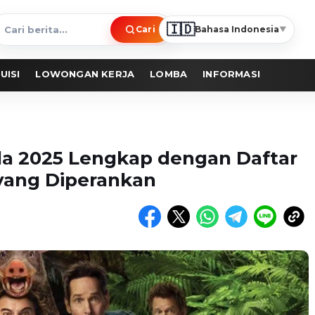
🇮🇩
Cari
Bahasa Indonesia
▼
ari
erita
UISI
LOWONGAN KERJA
LOMBA
INFORMASI
da 2025 Lengkap dengan Daftar
yang Diperankan