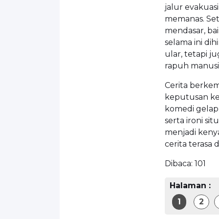
jalur evakuasi
memanas. Set
mendasar, ba
selama ini dih
ular, tetapi 
rapuh manusi
Cerita berke
keputusan ke
komedi gelap 
serta ironi si
menjadi keny
cerita terasa 
Dibaca:
101
Halaman :
1
2