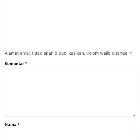
Alamat email tidak akan dipublikasikan. Kolom wajib ditandai *.
Komentar
*
Nama
*
Email
*
Simpan nama, email, dan situs web saya pada peramban ini
untuk komentar saya berikutnya.