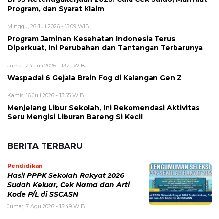
Kamis, 16 Juli 2026 - 13:55 WIB
Menjelang Libur Sekolah, Ini Rekomendasi Aktivitas
Seru Mengisi Liburan Bareng Si Kecil
BERITA TERBARU
Pendidikan
Hasil PPPK Sekolah Rakyat 2026
Sudah Keluar, Cek Nama dan Arti
Kode P/L di SSCASN
Jumat, 7 Agu 2026 - 15:49 WIB
Viral
BPK Ungkap Cerita di Balik Tagihan
Listrik Rumah Dinas Parepare
Jumat, 7 Agu 2026 - 15:27 WIB
Viral
BPK Ungkap Temuan Perjadin
Dinkes Parepare, Ada Apa?