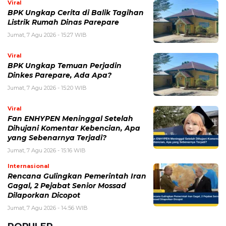
Jumat, 7 Agu 2026 - 15:20 WIB
Viral
Fan ENHYPEN Meninggal Setelah
Dihujani Komentar Kebencian, Apa
yang Sebenarnya Terjadi?
Jumat, 7 Agu 2026 - 15:16 WIB
Internasional
Rencana Gulingkan Pemerintah Iran
Gagal, 2 Pejabat Senior Mossad
Dilaporkan Dicopot
Jumat, 7 Agu 2026 - 14:56 WIB
POPULER
Sosok Ini Bongkar Siapa Sebenarnya Dalang Demo 25
Agustus yang Berakhir Ricuh: Bukan Intervensi Asing
(1,000,014)
3 Menu Diet Sehat Harian yang Efektif Turunkan Berat
Badan Menjadi Ideal, Wajib dicoba!
(900,797)