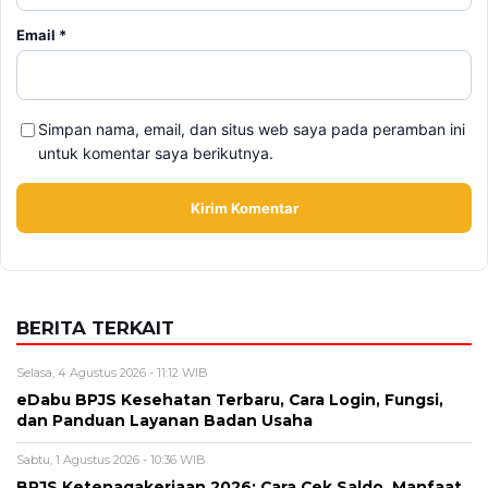
BERITA TERKAIT
Selasa, 4 Agustus 2026 - 11:12 WIB
eDabu BPJS Kesehatan Terbaru, Cara Login, Fungsi,
dan Panduan Layanan Badan Usaha
Sabtu, 1 Agustus 2026 - 10:36 WIB
BPJS Ketenagakerjaan 2026: Cara Cek Saldo, Manfaat
Program, dan Syarat Klaim
Minggu, 26 Juli 2026 - 15:09 WIB
Program Jaminan Kesehatan Indonesia Terus
Diperkuat, Ini Perubahan dan Tantangan Terbarunya
Jumat, 24 Juli 2026 - 13:21 WIB
Waspadai 6 Gejala Brain Fog di Kalangan Gen Z