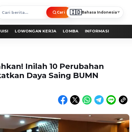
🇮🇩
Cari
Bahasa Indonesia
▼
ari
erita
UISI
LOWONGAN KERJA
LOMBA
INFORMASI
kan! Inilah 10 Perubahan
katkan Daya Saing BUMN