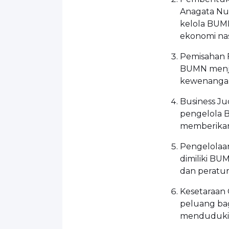
Anagata Nu
kelola BU
ekonomi nas
Pemisahan F
BUMN menjadi
kewenanga
Business J
pengelola 
memberikan 
Pengelolaa
dimiliki BUM
dan peratu
Kesetaraan 
peluang ba
menduduki p