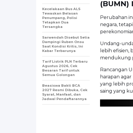
(BUMN) 
Kecelakaan Bus ALS
Tewaskan Belasan
Perubahan in
Penumpang, Polisi
Tetapkan Dua
negara, tetap
Tersangka
perekonomian
Sarwendah Disebut Setia
Dampingi Ruben Onsu
Undang-unda
Saat Kondisi Kritis, Ini
lebih efisien
Kabar Terbarunya
mendukung p
Tarif Listrik PLN Terbaru
Agustus 2026, Cek
Rancangan U
Besaran Tarif untuk
Semua Golongan
harapan agar 
yang lebih pr
Beasiswa Bakti BCA
2027 Resmi Dibuka, Cek
saing yang kua
Syarat, Manfaat, dan
Jadwal Pendaftarannya