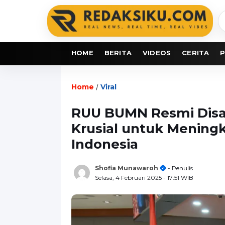
C
b
HOME
BERITA
VIDEOS
CERITA
P
Home
Viral
/
RUU BUMN Resmi Disah
Krusial untuk Mening
Indonesia
Shofia Munawaroh
- Penulis
Selasa, 4 Februari 2025
- 17:51 WIB