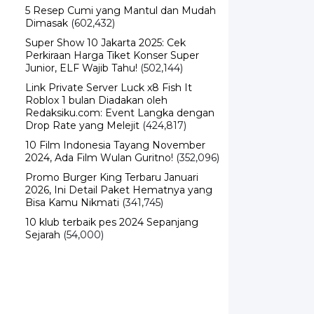
5 Resep Cumi yang Mantul dan Mudah
Dimasak
(602,432)
Super Show 10 Jakarta 2025: Cek
Perkiraan Harga Tiket Konser Super
Junior, ELF Wajib Tahu!
(502,144)
Link Private Server Luck x8 Fish It
Roblox 1 bulan Diadakan oleh
Redaksiku.com: Event Langka dengan
Drop Rate yang Melejit
(424,817)
10 Film Indonesia Tayang November
2024, Ada Film Wulan Guritno!
(352,096)
Promo Burger King Terbaru Januari
2026, Ini Detail Paket Hematnya yang
Bisa Kamu Nikmati
(341,745)
10 klub terbaik pes 2024 Sepanjang
Sejarah
(54,000)