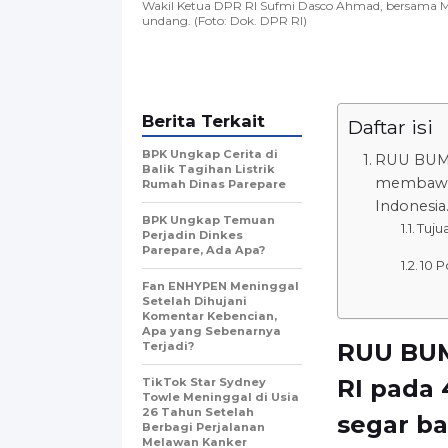
Wakil Ketua DPR RI Sufmi Dasco Ahmad, bersama 
undang. (Foto: Dok. DPR RI)
Berita Terkait
Daftar isi
BPK Ungkap Cerita di
RUU BUMN 
Balik Tagihan Listrik
membawa 
Rumah Dinas Parepare
Indonesia
BPK Ungkap Temuan
Tuju
Perjadin Dinkes
Parepare, Ada Apa?
10 
Fan ENHYPEN Meninggal
Setelah Dihujani
Komentar Kebencian,
Apa yang Sebenarnya
RUU BUM
Terjadi?
RI pada
TikTok Star Sydney
Towle Meninggal di Usia
26 Tahun Setelah
segar ba
Berbagi Perjalanan
Melawan Kanker